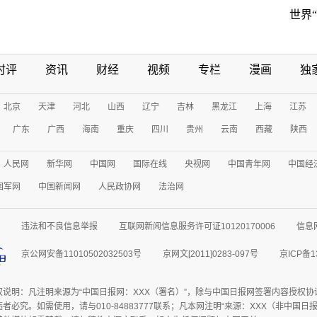
世界
时评
资讯
财经
视频
专栏
漫画
独
北京
天津
河北
山西
辽宁
吉林
黑龙江
上海
江苏
广东
广西
海南
重庆
四川
贵州
云南
西藏
陕西
人民网
新华网
中国网
国际在线
央视网
中国青年网
中国经
国军网
中国新闻网
人民政协网
法治网
违法和不良信息举报
互联网新闻信息服务许可证10120170006
信息
京公网安备11010502032503号
京网文[2011]0283-097号
京ICP备1
权说明：凡注明来源为“中国日报网：XXX（署名）”，除与中国日报网签署内容授权
者必究。如需使用，请与010-84883777联系；凡本网注明“来源：XXX（非中国