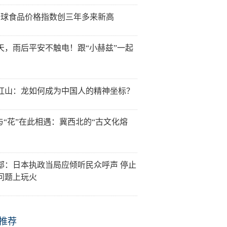
全球食品价格指数创三年多来新高
天，雨后平安不触电！跟“小赫兹”一起
红山：龙如何成为中国人的精神坐标？
”与“花”在此相遇：冀西北的“古文化熔
部：日本执政当局应倾听民众呼声 停止
问题上玩火
推荐