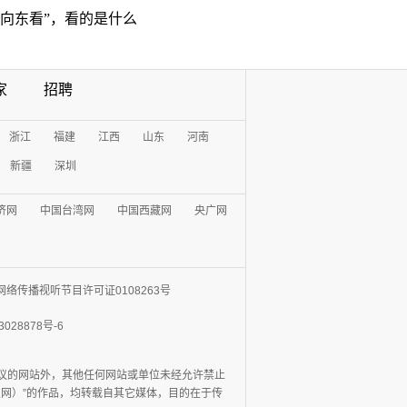
“向东看”，看的是什么
家
招聘
浙江
福建
江西
山东
河南
新疆
深圳
济网
中国台湾网
中国西藏网
央广网
网络传播视听节目许可证0108263号
3028878号-6
协议的网站外，其他任何网站或单位未经允许禁止
日报网）”的作品，均转载自其它媒体，目的在于传