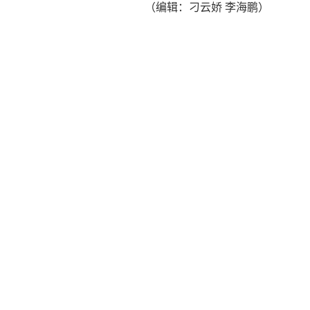
（编辑：刁云娇 李海鹏）