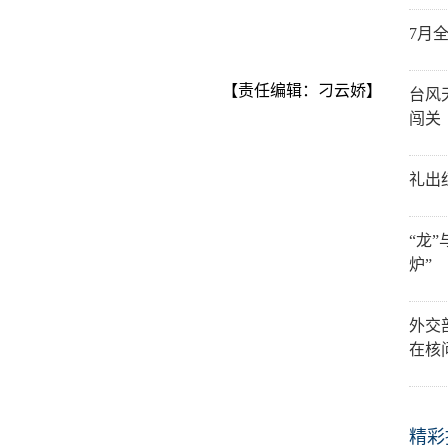
7月
【责任编辑：刁云娇】
台风
闯关
礼出
“龙
炉”
外交
在核
精彩