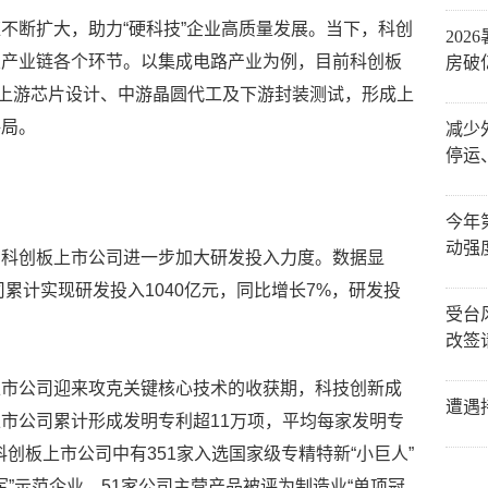
不断扩大，助力“硬科技”企业高质量发展。当下，科创
20
关产业链各个环节。以集成电路产业为例，目前科创板
房破
盖上游芯片设计、中游晶圆代工及下游封装测试，形成上
格局。
减少
停运
今年
动强
，科创板上市公司进一步加大研发投入力度。数据显
司累计实现研发投入1040亿元，同比增长7%，研发投
受台
改签
上市公司迎来攻克关键核心技术的收获期，科技创新成
遭遇
市公司累计形成发明专利超11万项，平均每家发明专
科创板上市公司中有351家入选国家级专精特新“小巨人”
军”示范企业，51家公司主营产品被评为制造业“单项冠