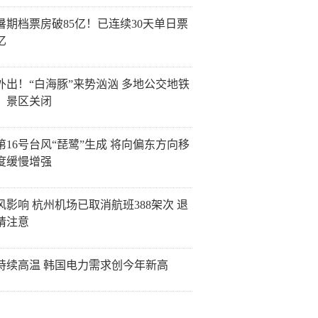
26暑期档票房破85亿！已连续30天单日票
亿
外出！“白海豚”来势汹汹 多地公交地铁
、景区关闭
第16号台风“琵鹭”生成 将向偏东方向移
度缓慢增强
风影响 杭州机场已取消航班388架次 退
请注意
持续高温 韩国电力需求创今年新高