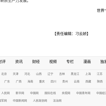
和新质生产力发展。
世界
【责任编辑：刁云娇】
时评
资讯
财经
视频
专栏
漫画
独
北京
天津
河北
山西
辽宁
吉林
黑龙江
上海
江苏
广东
广西
海南
重庆
四川
贵州
云南
西藏
陕西
人民网
新华网
中国网
国际在线
央视网
中国青年网
中国经
国军网
中国新闻网
人民政协网
法治网