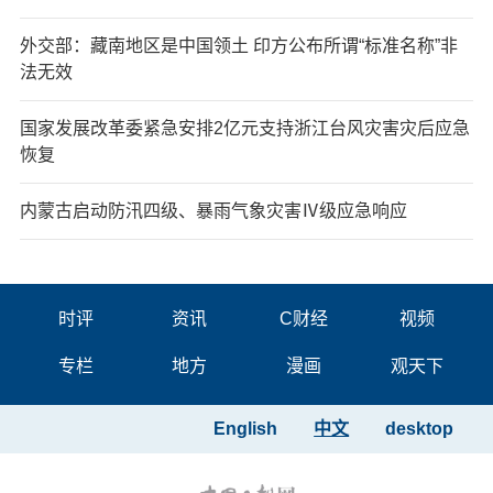
外交部：藏南地区是中国领土 印方公布所谓“标准名称”非
法无效
国家发展改革委紧急安排2亿元支持浙江台风灾害灾后应急
恢复
内蒙古启动防汛四级、暴雨气象灾害Ⅳ级应急响应
时评
资讯
C财经
视频
专栏
地方
漫画
观天下
English
中文
desktop