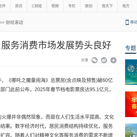
时评
资讯
C财经
视频
专栏
原创
观天下
地方
>>
财经滚动
移
 服务消费市场发展势头良好
专题
分享
许，《哪吒之魔童闹海》总票房(含点映及预售)破60亿
门此前公布，2025年春节档电影票房达95.1亿元，
档的火爆并非偶然现象，而是在人们生活水平提高、文化
的结果。数字经济时代，居民消费结构持续优化，服务
质扩容。随着人们对精神文化等服务消费的需求不断增