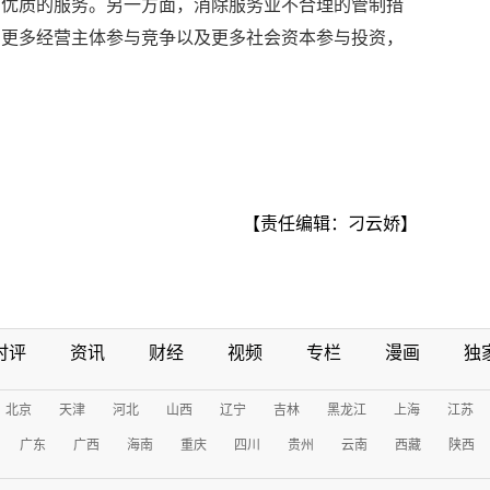
加优质的服务。另一方面，消除服务业不合理的管制措
引更多经营主体参与竞争以及更多社会资本参与投资，
【责任编辑：刁云娇】
时评
资讯
财经
视频
专栏
漫画
独
北京
天津
河北
山西
辽宁
吉林
黑龙江
上海
江苏
广东
广西
海南
重庆
四川
贵州
云南
西藏
陕西