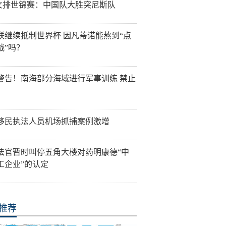
7女排世锦赛：中国队大胜突尼斯队
联继续抵制世界杯 因凡蒂诺能熬到“点
战”吗？
警告！南海部分海域进行军事训练 禁止
移民执法人员机场抓捕案例激增
法官暂时叫停五角大楼对药明康德“中
工企业”的认定
推荐