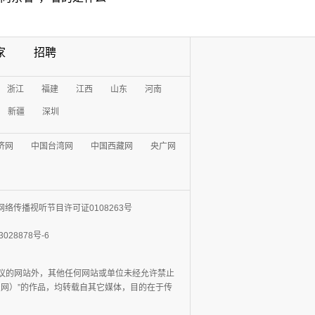
家
招聘
浙江
福建
江西
山东
河南
新疆
深圳
济网
中国台湾网
中国西藏网
央广网
网络传播视听节目许可证0108263号
3028878号-6
协议的网站外，其他任何网站或单位未经允许禁止
日报网）”的作品，均转载自其它媒体，目的在于传