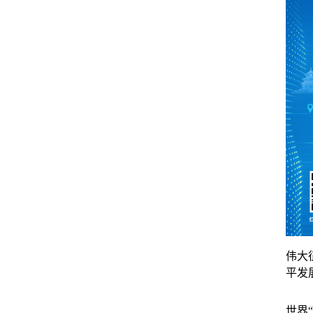
伟大
平发
世界