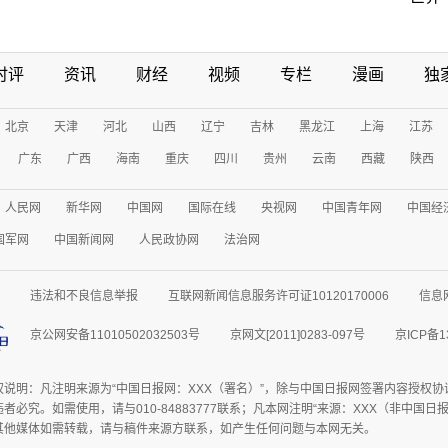
时评
资讯
财经
视频
专栏
漫画
独
北京
天津
河北
山西
辽宁
吉林
黑龙江
上海
江苏
广东
广西
海南
重庆
四川
贵州
云南
西藏
陕西
人民网
新华网
中国网
国际在线
央视网
中国青年网
中国经
国军网
中国新闻网
人民政协网
法治网
违法和不良信息举报
互联网新闻信息服务许可证10120170006
信息
京公网安备11010502032503号
京网文[2011]0283-097号
京ICP备1
权说明：凡注明来源为“中国日报网：XXX（署名）”，除与中国日报网签署内容授权
者必究。如需使用，请与010-84883777联系；凡本网注明“来源：XXX（非中国
其他媒体如需转载，请与稿件来源方联系，如产生任何问题与本网无关。