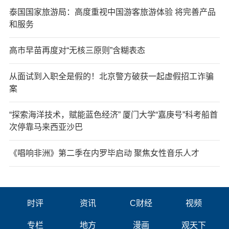
泰国国家旅游局：高度重视中国游客旅游体验 将完善产品
和服务
高市早苗再度对“无核三原则”含糊表态
从面试到入职全是假的！北京警方破获一起虚假招工诈骗
案
“探索海洋技术，赋能蓝色经济” 厦门大学“嘉庚号”科考船首
次停靠马来西亚沙巴
《唱响非洲》第二季在内罗毕启动 聚焦女性音乐人才
时评
资讯
C财经
视频
专栏
地方
漫画
观天下