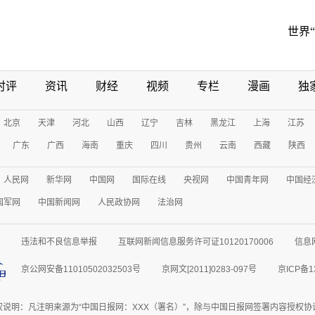
世界
时评
资讯
财经
视频
专栏
漫画
独
北京
天津
河北
山西
辽宁
吉林
黑龙江
上海
江苏
广东
广西
海南
重庆
四川
贵州
云南
西藏
陕西
人民网
新华网
中国网
国际在线
央视网
中国青年网
中国经
国军网
中国新闻网
人民政协网
法治网
违法和不良信息举报
互联网新闻信息服务许可证10120170006
信息
京公网安备11010502032503号
京网文[2011]0283-097号
京ICP备1
权说明：凡注明来源为“中国日报网：XXX（署名）”，除与中国日报网签署内容授权