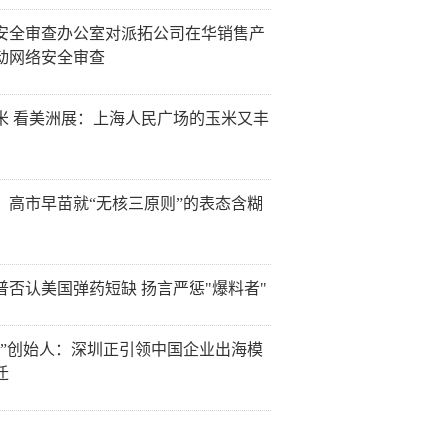
安全审查办公室对派拓公司在华销售产
动网络安全审查
米 看美洲展：上海人民广场的玉米又丰
：高市早苗就“无核三原则”的表态含糊
普否认美国弹药短缺 扬言严惩"爆料者"
讯”创始人：深圳正引领中国企业出海模
迁