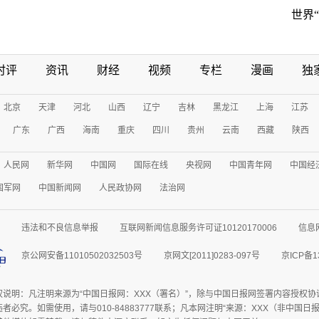
世界
时评
资讯
财经
视频
专栏
漫画
独
北京
天津
河北
山西
辽宁
吉林
黑龙江
上海
江苏
广东
广西
海南
重庆
四川
贵州
云南
西藏
陕西
人民网
新华网
中国网
国际在线
央视网
中国青年网
中国经
国军网
中国新闻网
人民政协网
法治网
违法和不良信息举报
互联网新闻信息服务许可证10120170006
信息
京公网安备11010502032503号
京网文[2011]0283-097号
京ICP备1
权说明：凡注明来源为“中国日报网：XXX（署名）”，除与中国日报网签署内容授权
者必究。如需使用，请与010-84883777联系；凡本网注明“来源：XXX（非中国