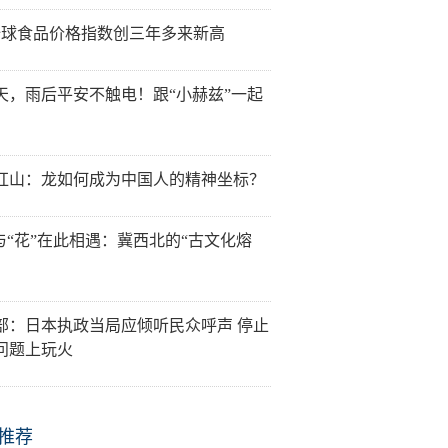
全球食品价格指数创三年多来新高
天，雨后平安不触电！跟“小赫兹”一起
红山：龙如何成为中国人的精神坐标？
”与“花”在此相遇：冀西北的“古文化熔
部：日本执政当局应倾听民众呼声 停止
问题上玩火
推荐