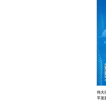
伟大
平发