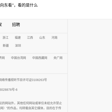
“向东看”，看的是什么
家
招聘
浙江
福建
江西
山东
河南
新疆
深圳
济网
中国台湾网
中国西藏网
央广网
网络传播视听节目许可证0108263号
3028878号-6
协议的网站外，其他任何网站或单位未经允许禁止
日报网）”的作品，均转载自其它媒体，目的在于传