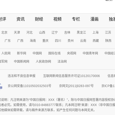
时评
资讯
财经
视频
专栏
漫画
独
北京
天津
河北
山西
辽宁
吉林
黑龙江
上海
江苏
广东
广西
海南
重庆
四川
贵州
云南
西藏
陕西
人民网
新华网
中国网
国际在线
央视网
中国青年网
中国经
国军网
中国新闻网
人民政协网
法治网
违法和不良信息举报
互联网新闻信息服务许可证10120170006
信息
京公网安备11010502032503号
京网文[2011]0283-097号
京ICP备1
权说明：凡注明来源为“中国日报网：XXX（署名）”，除与中国日报网签署内容授权
者必究。如需使用，请与010-84883777联系；凡本网注明“来源：XXX（非中国
其他媒体如需转载，请与稿件来源方联系，如产生任何问题与本网无关。