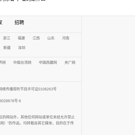
家
招聘
浙江
福建
江西
山东
河南
新疆
深圳
济网
中国台湾网
中国西藏网
央广网
网络传播视听节目许可证0108263号
3028878号-6
协议的网站外，其他任何网站或单位未经允许禁止
日报网）”的作品，均转载自其它媒体，目的在于传