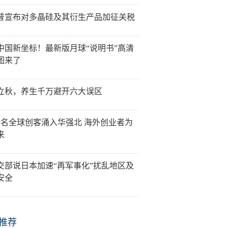
普宣布对多晶硅及其衍生产品加征关税
中国新坐标！最新版月球“说明书”高清
图来了
立秋，养生千万避开六大误区
万名全球创客涌入华强北 海外创业者为
来
交部说日本加速“再军事化”扰乱地区及
安全
推荐