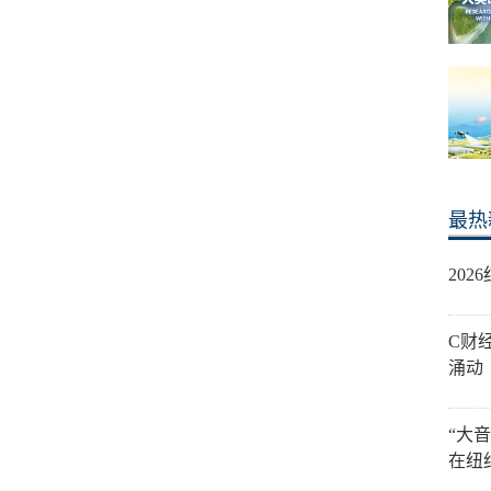
最热
20
C财
涌动
“大
在纽