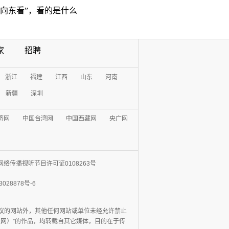
“向东看”，看的是什么
家
招聘
浙江
福建
江西
山东
河南
新疆
深圳
济网
中国台湾网
中国西藏网
央广网
网络传播视听节目许可证0108263号
3028878号-6
协议的网站外，其他任何网站或单位未经允许禁止
日报网）”的作品，均转载自其它媒体，目的在于传