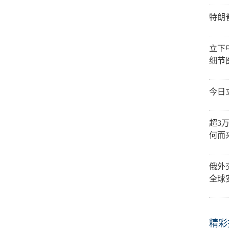
特朗
立下
细节
今日
超3
何而
俄外
全球
精彩