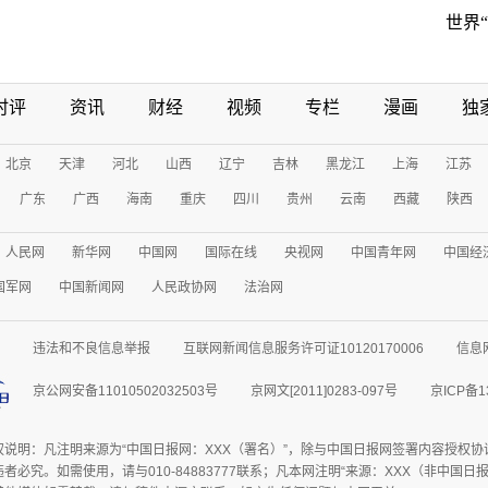
世界
时评
资讯
财经
视频
专栏
漫画
独
北京
天津
河北
山西
辽宁
吉林
黑龙江
上海
江苏
广东
广西
海南
重庆
四川
贵州
云南
西藏
陕西
人民网
新华网
中国网
国际在线
央视网
中国青年网
中国经
国军网
中国新闻网
人民政协网
法治网
违法和不良信息举报
互联网新闻信息服务许可证10120170006
信息
京公网安备11010502032503号
京网文[2011]0283-097号
京ICP备1
权说明：凡注明来源为“中国日报网：XXX（署名）”，除与中国日报网签署内容授权
者必究。如需使用，请与010-84883777联系；凡本网注明“来源：XXX（非中国