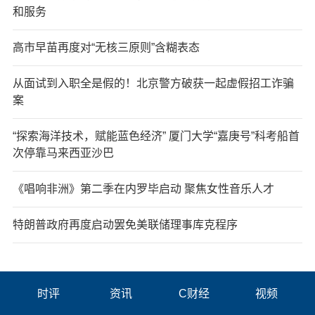
和服务
高市早苗再度对“无核三原则”含糊表态
从面试到入职全是假的！北京警方破获一起虚假招工诈骗
案
“探索海洋技术，赋能蓝色经济” 厦门大学“嘉庚号”科考船首
次停靠马来西亚沙巴
《唱响非洲》第二季在内罗毕启动 聚焦女性音乐人才
特朗普政府再度启动罢免美联储理事库克程序
时评
资讯
C财经
视频