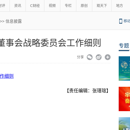
时评
资讯
C财经
视频
专栏
原创
观天下
地方
>>
信息披露
移
复材 董事会战略委员会工作细则
专题
分享
工作细则
【责任编辑：张瑨瑄】