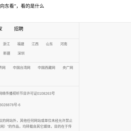
“向东看”，看的是什么
家
招聘
浙江
福建
江西
山东
河南
新疆
深圳
济网
中国台湾网
中国西藏网
央广网
网络传播视听节目许可证0108263号
3028878号-6
协议的网站外，其他任何网站或单位未经允许禁止
日报网）”的作品，均转载自其它媒体，目的在于传