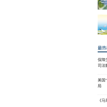
最热
保障
司法
美国
局
《马