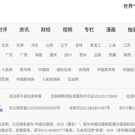
世界
时评
资讯
财经
视频
专栏
漫画
独
北京
天津
河北
山西
辽宁
吉林
黑龙江
上海
江苏
广东
广西
海南
重庆
四川
贵州
云南
西藏
陕西
人民网
新华网
中国网
国际在线
央视网
中国青年网
中国经
国军网
中国新闻网
人民政协网
法治网
违法和不良信息举报
互联网新闻信息服务许可证10120170006
信息
京公网安备11010502032503号
京网文[2011]0283-097号
京ICP备1
权说明：凡注明来源为“中国日报网：XXX（署名）”，除与中国日报网签署内容授权
者必究。如需使用，请与010-84883777联系；凡本网注明“来源：XXX（非中国