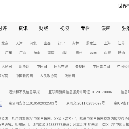
世界
时评
资讯
财经
视频
专栏
漫画
独
北京
天津
河北
山西
辽宁
吉林
黑龙江
上海
江苏
广东
广西
海南
重庆
四川
贵州
云南
西藏
陕西
人民网
新华网
中国网
国际在线
央视网
中国青年网
中国经
国军网
中国新闻网
人民政协网
法治网
违法和不良信息举报
互联网新闻信息服务许可证10120170006
信息
京公网安备11010502032503号
京网文[2011]0283-097号
京ICP备1
权说明：凡注明来源为“中国日报网：XXX（署名）”，除与中国日报网签署内容授权
者必究。如需使用，请与010-84883777联系；凡本网注明“来源：XXX（非中国