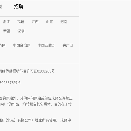
家
招聘
浙江
福建
江西
山东
河南
新疆
深圳
济网
中国台湾网
中国西藏网
央广网
网络传播视听节目许可证0108263号
3028878号-6
协议的网站外，其他任何网站或单位未经允许禁止
日报网）”的作品，均转载自其它媒体，目的在于传
媒（北京）有限公司）独家所有使用。 未经中