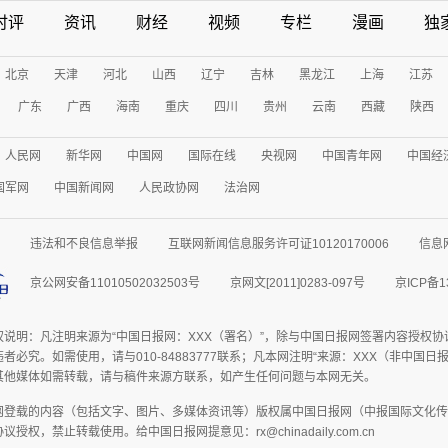
时评
资讯
财经
视频
专栏
漫画
独
北京
天津
河北
山西
辽宁
吉林
黑龙江
上海
江苏
广东
广西
海南
重庆
四川
贵州
云南
西藏
陕西
人民网
新华网
中国网
国际在线
央视网
中国青年网
中国经
国军网
中国新闻网
人民政协网
法治网
违法和不良信息举报
互联网新闻信息服务许可证10120170006
信息
京公网安备11010502032503号
京网文[2011]0283-097号
京ICP备1
权说明：凡注明来源为“中国日报网：XXX（署名）”，除与中国日报网签署内容授权
者必究。如需使用，请与010-84883777联系；凡本网注明“来源：XXX（非中国
其他媒体如需转载，请与稿件来源方联系，如产生任何问题与本网无关。
网登载的内容（包括文字、图片、多媒体资讯等）版权属中国日报网（中报国际文化传
授权，禁止转载使用。给中国日报网提意见：rx@chinadaily.com.cn