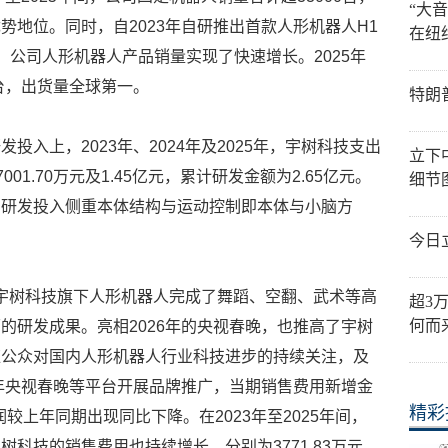
“大
势地位。同时，自2023年自研推出首款人形机器人H1
在纽
来，公司人形机器人产品销量实现了快速增长。2025年
台，出货量全球第一。
特朗
投入上，2023年、2024年及2025年，宇树科技支出
立下
001.70万元及1.45亿元，累计研发金额为2.65亿元。
细节
的研发投入侧重本体结构与运动控制即本体与小脑方
今日
中，宇树科技旗下人形机器人完成了舞蹈、空翻、武术等高
超3
何而
的研发成果。亮相2026年的央视春晚，也推高了宇树
应公众对国内人形机器人行业科技进步的持续关注，及
6年央视春晚等平台开展品牌推广，当期销售费用新增金
精彩
润较上年同期出现同比下降。在2023年至2025年间，
科技的销售费用也持续增长，分别为3771.83万元、