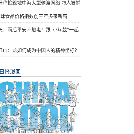
牙称捣毁地中海大型偷渡网络 78人被捕
全球食品价格指数创三年多来新高
天，雨后平安不触电！跟“小赫兹”一起
红山：龙如何成为中国人的精神坐标？
日报漫画