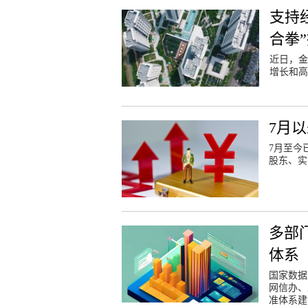
支持
合拳
近日，金
增长和高
7月
7月至今
股东、实
多部
体系
国家数据
网信办、
准体系建