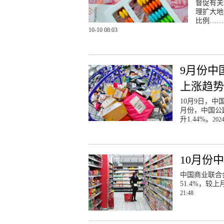
督促有关
理扩大地
比例……
10-10 08:03
9月份中
上涨趋势
10月9日，
月份，中国公路
升1.44%。
2024
10月份
中国商业联合
51.4%，较
21:48