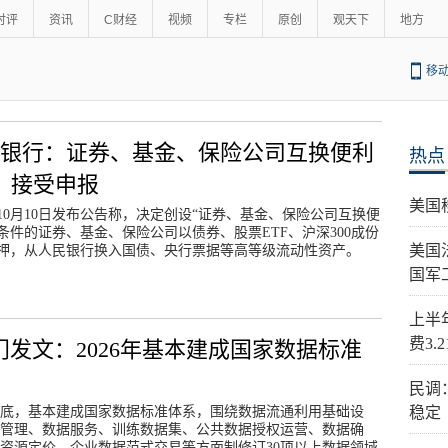
时评
资讯
C财经
视频
专栏
原创
观天下
地方
移
民银行：证券、基金、保险公司互换便利
热点
F）接受申报
美国
10月10日发布公告称，决定创设“证券、基金、保险公司互换便
条件的证券、基金、保险公司以债券、股票ETF、沪深300成份
美国
押，从人民银行换入国债、央行票据等高等级流动性资产。
国军
上半
费3.
门发文：2026年基本建成国家数据标准
民调
6年底，基本建成国家数据标准体系，围绕数据流通利用基础设
稳定
管理、数据服务、训练数据集、公共数据授权运营、数据确
资源定价、企业数据范式交易等方面制修订30项以上数据领域