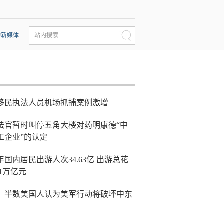
动新媒体
站内搜索
移民执法人员机场抓捕案例激增
法官暂时叫停五角大楼对药明康德“中
工企业”的认定
年国内居民出游人次34.63亿 出游总花
21万亿元
：半数美国人认为美军行动将破坏中东