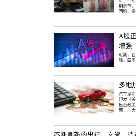
对于一揽
期调节、
回稳、提
A股
增强
近期，在
强。四季
多地
汽车是消
印发《关
出台政策
面，加大
不断刷新的出行、文旅、消