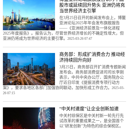
股市或延续回升势头 亚洲仍将充
当世界经济主引擎
在3月25日召开的新闻发布会上，博鳌
亚洲论坛2025年年会发布旗舰报告
——《亚洲经济前景及一体化进程
2025年度报告》。报告认为，尽管世界经济增长的不确定性增大，但
亚洲仍将成为世界经济的主要引擎。
2025-03-26 07:47
商务部：形成扩消费合力 推动经
济持续回升向好
3月25日，商务部召开扩消费专题新闻
发布会。商务部消费促进司司长李刚
表示，中共中央办公厅、国务院办公
厅近日印发《提振消费专项行动方
案》，要求各地区各部门加强协同联动，加快形成工作合力。
2025-03-
26 07:15
“中关村速度”让企业创新加速
中关村综保区是中关村新一轮先行先
试改革的重要成果之一，是全国首个
以“研发创新”为特色的综合保税区。