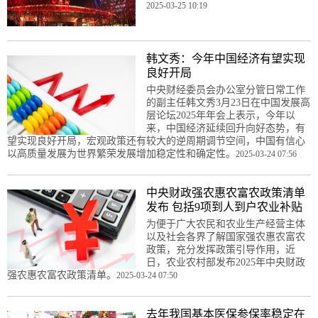
2025-03-25 10:19
韩文秀：今年中国经济有望实现
良好开局
中央财经委员会办公室分管日常工作
的副主任韩文秀3月23日在中国发展高
层论坛2025年年会上表示，今年以
来，中国经济延续回升向好态势，有
望实现良好开局，宏观政策还有较大的逆周期调节空间，中国有信心
以高质量发展为世界繁荣发展增加稳定性和确定性。
2025-03-24 07:56
中央财政强农惠农富农政策清单
发布 包括9项到人到户农业补贴
为便于广大农民和农业生产经营主体
以及社会各界了解国家强农惠农富农
政策，充分发挥政策引导作用，近
日，农业农村部发布2025年中央财政
强农惠农富农政策清单。
2025-03-24 07:50
去年我国基本医保参保率稳定在