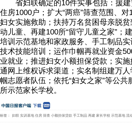
省妇联确定的10件实事包括：援建
住房1000户；扩大“两癌”筛查范围、对1
妇女实施救助；扶持万名贫困母亲脱贫
动儿童、再建100所“留守儿童之家”；
培训示范基地和家政服务、手工制品实
技术技能培训；运作巾帼再就业资金50
业就业；推进妇女小额担保贷款；实施
通网上维权诉求渠道；实名制组建万人
帼志愿者队伍；依托“妇女之家”等公共服
所示范家长学校。
标签：
妇联
实训基地
住房
筛查
小额担保贷款
手工制品
再建
家长学校
示范基地
流