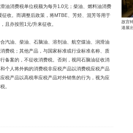
会
滑油消费税单位税额为每升1.0元；柴油、燃料油消费
这
些
缓征收。而调整后政策，将MTBE、芳烃、混芳等用于
看
故宫
，且亦按照1元/升来征收。
点
港展
别
错
符合汽油、柴油、石脑油、溶剂油、航空煤油、润滑油
过
收消费税；其他产品，与国家标准或行业标准名称、质
研
进行备案的，不征收消费税。否则，视同石脑油征收消
究
位和个人将外购的消费税非应税产品以消费税应税产品
你
喜
率应税产品以高税率应税产品对外销售的行为，视为应
欢
费税。
的
音
乐
类
型
可
以
反