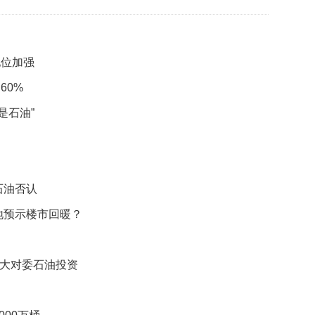
映
你
的
性
地位加强
格
和
60%
智
是石油”
商
联
合
国
石油否认
维
和
地预示楼市回暖？
70
周
年
中
加大对委石油投资
国
维
和