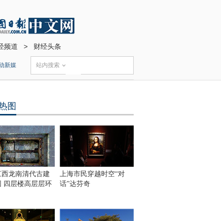
经频道
>
财经头条
动新媒
站内搜索
热图
江西龙南清代古建
上海市民穿越时空“对
围 四层楼高层层环
话”达芬奇