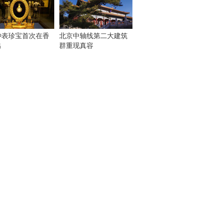
钟表珍宝首次在香
北京中轴线第二大建筑
出
群重现真容
！
：