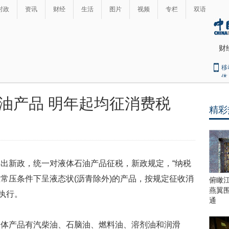
时政
资讯
财经
生活
图片
视频
专栏
双语
财
移
体
油产品 明年起均征消费税
精彩
最
热
新
世
界
闻
瞩
出新政，统一对液体石油产品征税，新政规定，“纳税
目
上
常压条件下呈液态状(沥青除外)的产品，按规定征收消
俯瞰
合
燕翼
始执行。
青
通
岛
峰
液体产品有汽柴油、石脑油、燃料油、溶剂油和润滑