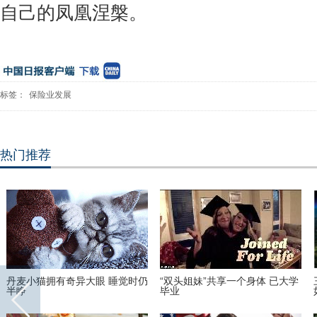
自己的凤凰涅槃。
标签：
保险业发展
热门推荐
丹麦小猫拥有奇异大眼 睡觉时仍
“双头姐妹”共享一个身体 已大学
半睁
毕业