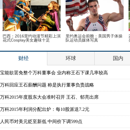
巴西：2016里约动漫节精彩上演
里约奥运会前瞻：美国男子体操
花式Cosplay美女趣味十足
队运动员媒体写真
财经
环球
国内
宝能欲罢免整个万科董事会 业内称王石下课几率较高
万科回应王石薪酬问题 称是执行董事负责战略
万科2015年度股东大会准时召开 王石、郁亮出席
万科2015年利润分配出炉：每10股派送7.2元
人民币对美元贬至新低 中间价下调599点