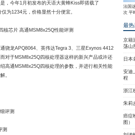
，今年1月初发布的天语大黄蜂Kiss即搭载了
法国
价仅为1234元，价格显然十分便宜。
次 平
最热
京籍
荡山
PQ8064、英伟达Tegra 3、三星Exynos 4412
对于MSM8x25Q四核处理器这样的新兴产品或许还
日本
高通MSM8x25Q四核处理的参数，并进行相关性能
安迪
了解。
程
浙江
朱莉
详细评测
癌症
图）
评测
刘涛