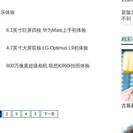
娱乐体验
新版
不到
6.1英寸巨屏四核 华为Mate上手初体验
精彩
4.7英寸大屏双核 LG Optimus L9初体验
800万像素超级相机 联想K860i拍照体验
古装
2
3
4
5
下一页