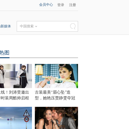
会员中心
登录
注册
动新媒体
中国搜索
热图
上线！刘涛受邀出
古装最美“眉心坠”造
黎时装周酷帅启程
型，她艳压贾静雯夺冠