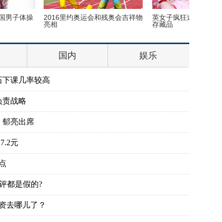
核潜艇与商船相撞 核潜艇
我的头呢？动物“神走位”造视觉
首次披露
错觉
宋喆和马
国内
娱乐
石下课几率较高
负责战略
、郁亮出席
.2元
点
评都是假的?
投资去哪儿了？