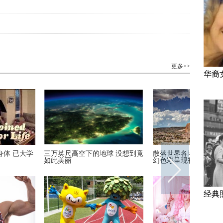
更多>>
华裔
著名“不爽猫”蜡像亮相杜
里约奥运会前瞻：美国女篮媒体
安迪上线
与本尊合影傻傻分不清楚
写真
装周酷帅
经典