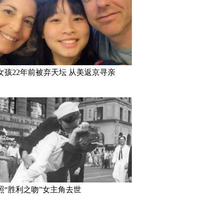
女孩22年前被弃天坛 从美返京寻亲
！刘涛受邀出席巴黎时
古装最美“眉心坠”造型，她艳压
刘涛蜡像揭
启程
贾静雯夺冠
直太像
照“胜利之吻”女主角去世