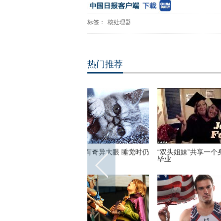
标签：
核处理器
热门推荐
英尺高空下的地球 没想到竟
散落世界各地的宗教建筑 充满魔
伦敦：
美丽
幻色彩呈现视觉盛宴
莎馆 