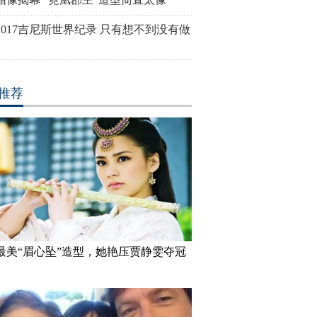
2017吉尼斯世界纪录 只有想不到没有做
推荐
最美“眉心坠”造型，她艳压贾静雯夺冠