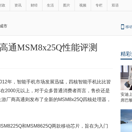
时政
资讯
财经
生活
图片
视频
专栏
双语
城市
移
高通MSM8x25Q性能评测
精彩
2012年，智能手机市场发展迅猛，四核智能手机比比皆
在2000元以上，对于众多普通消费者而言，售价还是
安迪
上游厂商高通则发布了全新的MSM8x25Q四核处理器，
席巴
。
SM8225Q和MSM8625Q两款移动芯片，旨在为入门