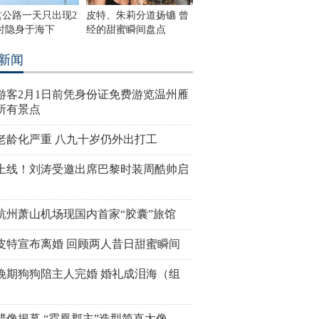
这公路一天只出现2
皮特、朱莉分道扬镳 曾
时隐身于海下
经的甜蜜瞬间盘点
新闻
游客2月1日前凭身份证免费游览温州雁
所有景点
老龄化严重 八九十岁仍外出打工
上线！刘涛受邀出席巴黎时装周酷帅启
杭州萧山机场现国内首家“胶囊”旅馆
皮特宣布离婚 回顾两人昔日甜蜜瞬间
晚期狗狗陪主人完婚 婚礼成泪海（组
蜡像揭幕 “霓凰郡主”造型简直太像