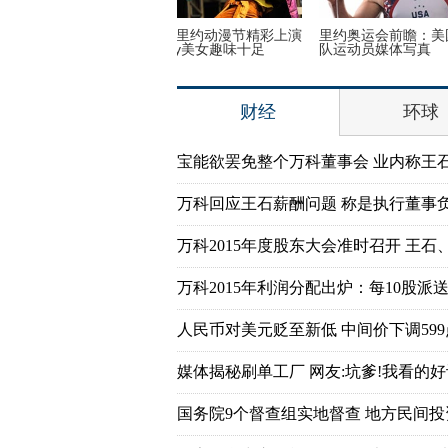
16里约奥运会和残奥会吉祥物
英女子疯狂迷恋凯蒂猫 3万英镑
英国一
存藏品
被撞坏
财经
环球
宝能欲罢免整个万科董事会 业内称王
万科回应王石薪酬问题 称是执行董事
万科2015年度股东大会准时召开 王石
万科2015年利润分配出炉：每10股派送7
人民币对美元贬至新低 中间价下调599
媒体揭秘刷单工厂 网友:坑爹!我看的好
国务院9个督查组实地督查 地方民间