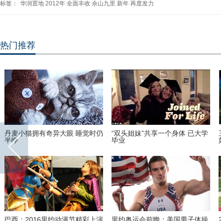
标签：
华润置地
2012年
全面丰收
佘山九里
新年
再度发力
热门推荐
丹麦小猫拥有奇异大眼 睡觉时仍
“双头姐妹”共享一个身体 已大学
半睁
毕业
巴西：2016里约动漫节精彩上演
里约奥运会前瞻：美国男子体操