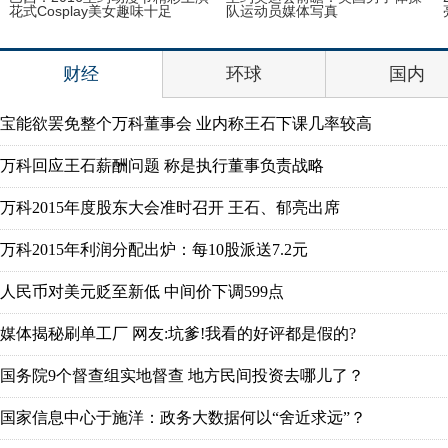
花式Cosplay美女趣味十足
队运动员媒体写真
财经
环球
国内
宝能欲罢免整个万科董事会 业内称王石下课几率较高
万科回应王石薪酬问题 称是执行董事负责战略
万科2015年度股东大会准时召开 王石、郁亮出席
万科2015年利润分配出炉：每10股派送7.2元
人民币对美元贬至新低 中间价下调599点
媒体揭秘刷单工厂 网友:坑爹!我看的好评都是假的?
国务院9个督查组实地督查 地方民间投资去哪儿了？
国家信息中心于施洋：政务大数据何以“舍近求远”？