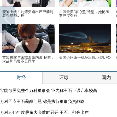
简
丹麦小猫拥有奇异大眼 睡觉时仍
“双头姐妹”共享一个身体 已大学
半睁
毕业
狱
巴西：2016里约动漫节精彩上演
里约奥运会前瞻：美国男子体操
花式Cosplay美女趣味十足
队运动员媒体写真
财经
环球
国内
宝能欲罢免整个万科董事会 业内称王石下课几率较高
万科回应王石薪酬问题 称是执行董事负责战略
万科2015年度股东大会准时召开 王石、郁亮出席