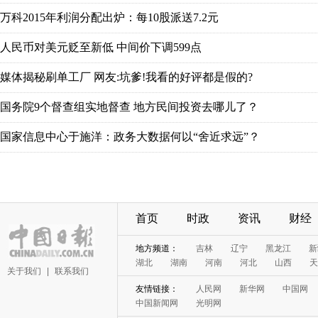
万科2015年利润分配出炉：每10股派送7.2元
人民币对美元贬至新低 中间价下调599点
媒体揭秘刷单工厂 网友:坑爹!我看的好评都是假的?
国务院9个督查组实地督查 地方民间投资去哪儿了？
国家信息中心于施洋：政务大数据何以“舍近求远”？
首页
时政
资讯
财经
地方频道：
吉林
辽宁
黑龙江
新
湖北
湖南
河南
河北
山西
天
关于我们
|
联系我们
友情链接：
人民网
新华网
中国网
中国新闻网
光明网