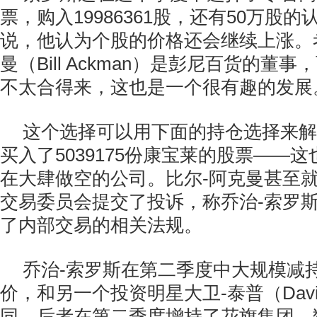
票，购入19986361股，还有50万股
说，他认为个股的价格还会继续上涨。
曼（Bill Ackman）是彭尼百货的董
不太合得来，这也是一个很有趣的发展
这个选择可以用下面的持仓选择来解
买入了5039175份康宝莱的股票——
在大肆做空的公司。比尔-阿克曼甚至
交易委员会提交了投诉，称乔治-索罗
了内部交易的相关法规。
乔治-索罗斯在第二季度中大规模减
价，和另一个投资明星大卫-泰普（David 
同，后者在第二季度增持了花旗集团。