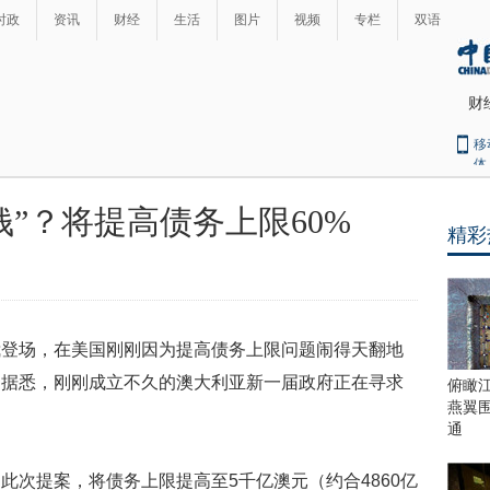
时政
资讯
财经
生活
图片
视频
专栏
双语
财
移
体
钱”？将提高债务上限60%
精彩
最
热
新
世
界
闻
瞩
我登场，在美国刚刚因为提高债务上限问题闹得天翻地
目
上
。据悉，刚刚成立不久的澳大利亚新一届政府正在寻求
俯瞰
合
燕翼
青
通
岛
峰
此次提案，将债务上限提高至5千亿澳元（约合4860亿