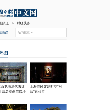
经频道
>
财经头条
动新媒
站内搜索
热图
江西龙南清代古建
上海市民穿越时空“对
围 四层楼高层层环
话”达芬奇