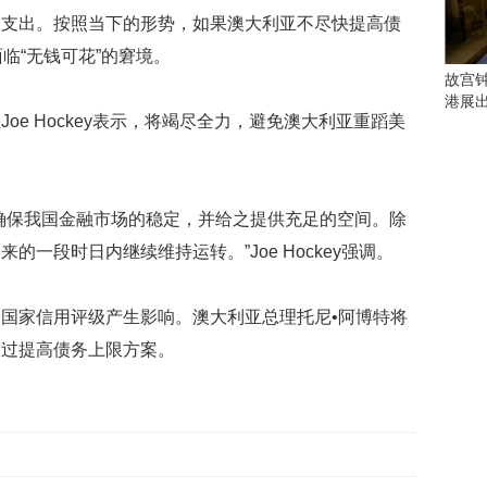
会
政支出。按照当下的形势，如果澳大利亚不尽快提高债
这
些
临“无钱可花”的窘境。
看
故宫
点
港展
别
oe Hockey表示，将竭尽全力，避免澳大利亚重蹈美
错
过
研
确保我国金融市场的稳定，并给之提供充足的空间。除
究
一段时日内继续维持运转。”Joe Hockey强调。
你
喜
欢
国家信用评级产生影响。澳大利亚总理托尼•阿博特将
的
音
通过提高债务上限方案。
乐
类
型
可
以
反