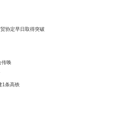
映
你
的
性
自贸协定早日取得突破
格
和
智
商
会传唤
联
合
贴
国
维
建1条高铁
和
70
周
年
中
国
维
和