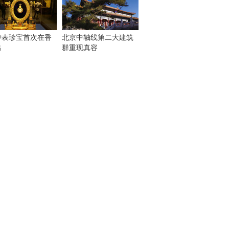
钟表珍宝首次在香
北京中轴线第二大建筑
出
群重现真容
！
：