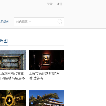
登录
注册
动新媒体
站内搜索
热图
江西龙南清代古建
上海市民穿越时空“对
围 四层楼高层层环
话”达芬奇