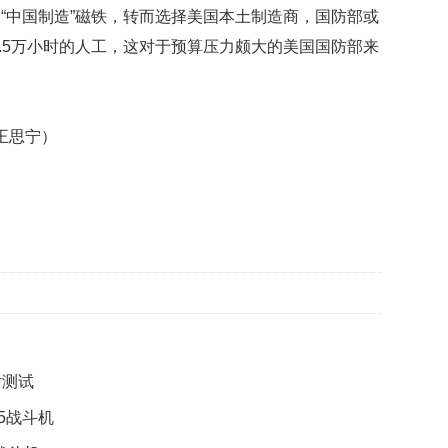
获
“中国制造”磁铁，转而选择美国本土制造商，国防部或
赞
2.5万小时的人工，这对于预算压力颇大的美国国防部来
英
国
女
子
王思宁）
的
抗
癌
奇
迹
曾
为
自
己
准
备
射测试
葬
礼
5战斗机
因