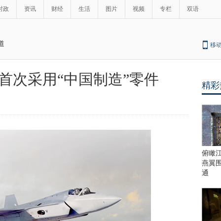
时政
资讯
财经
生活
图片
视频
专栏
双语
道
移
或首次采用“中国制造”零件
精彩
最
热
新
世
界
闻
瞩
目
上
俯瞰
合
燕翼
青
通
岛
峰
会
这