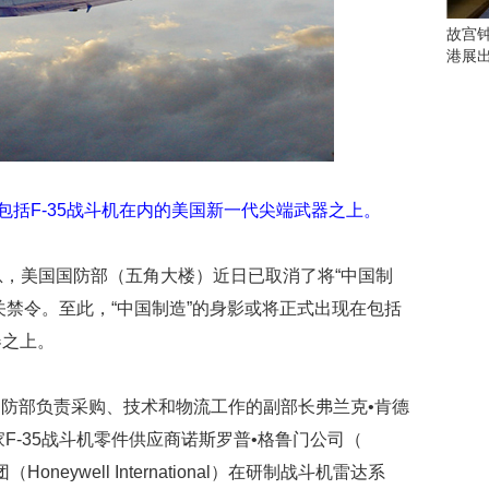
些
看
故宫
点
港展
别
错
过
研
究
包括F-35战斗机在内的美国新一代尖端武器之上。
你
喜
欢
息，美国国防部（五角大楼）近日已取消了将“中国制
的
音
关禁令。至此，“中国制造”的身影或将正式出现在包括
乐
器之上。
类
型
可
防部负责采购、技术和物流工作的副部长弗兰克•肯德
以
意两家F-35战斗机零件供应商诺斯罗普•格鲁门公司（
反
映
（Honeywell International）在研制战斗机雷达系
你