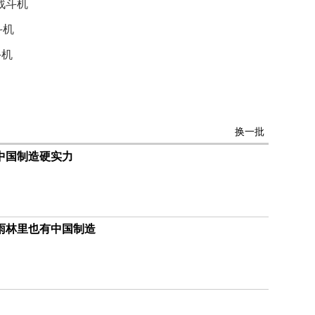
不
5战斗机
舍
斗机
女
儿
斗机
才
积
极
治
疗
换一批
报
中国制造硬实力
告
显
示
20
年
雨林里也有中国制造
我
国
专
利
数
量