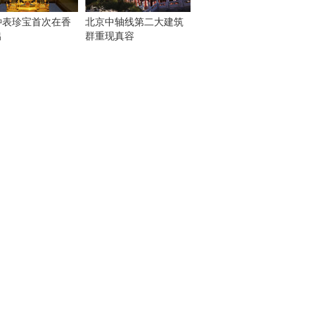
钟表珍宝首次在香
北京中轴线第二大建筑
出
群重现真容
！
：