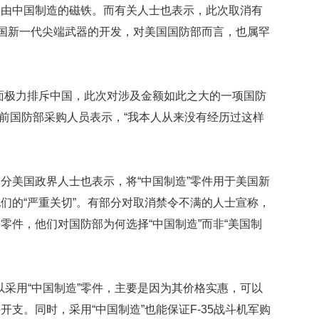
用由中国制造的磁铁。而有关人士也表示，此次取消有
的
性
美国新一代尖端武器的开发，对美国国防部而言，也属罕
格
和
智
商
面极力排斥中国，此次对涉及金额如此之大的一项国防
位前国防部采购人员表示，“我本人从来没有经历过这样
联
合
国
维
和
分美国政界人士也表示，将“中国制造”零件用于美国新
70
们的“严重关切”。有部分对取消禁令不满的人士宣称，
周
年
零件，他们对国防部为何选择“中国制造”而非“美国制
中
国
维
和
以采用“中国制造”零件，主要是因为其价格实惠，可以
贡
支。同时，采用“中国制造”也能保证F-35战斗机军购
献