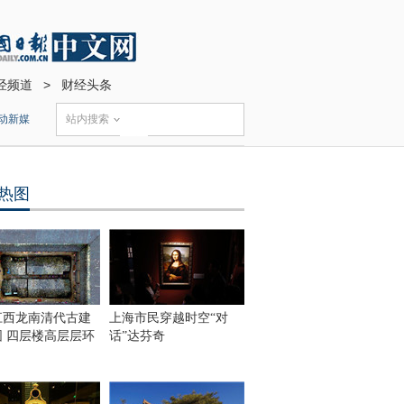
经频道
>
财经头条
动新媒
站内搜索
热图
江西龙南清代古建
上海市民穿越时空“对
围 四层楼高层层环
话”达芬奇