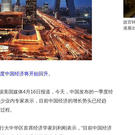
会
这
些
看
故宫
点
港展
别
错
过
研
究
你
度中国经济将开始回升。
喜
欢
的
，据美国媒体4月16日报道，今天，中国发布的一季度经
音
不少业内专家表示，目前中国经济的增长势头已经趋
乐
类
的过程。
型
可
银行大中华区首席经济学家刘利刚表示，“目前中国经济
以
反