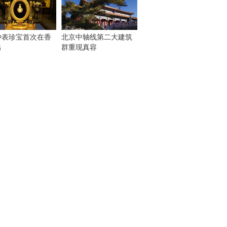
钟表珍宝首次在香
北京中轴线第二大建筑
出
群重现真容
！
：