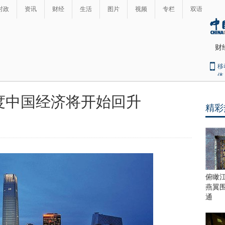
时政
资讯
财经
生活
图片
视频
专栏
双语
财
移
体
度中国经济将开始回升
精彩
最
热
新
世
界
闻
瞩
目
上
俯瞰
合
燕翼
青
通
岛
峰