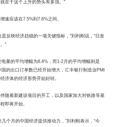
就在于这个上升的势头有多强。”
映
你
的
速应该在7.5%到7.6%之间。
性
格
和
这是反映经济趋稳的一项关键指标，”刘利刚说，“日发
智
。”
商
联
发电量的平均增幅为8.4%，而1-2月的平均增幅则是
合
中国的出口订单数已经开始增大，汇丰银行制造业PMI
国
维
达经济体的经济形势开始好转。
和
70
周
，伴随着新建设项目的开工，以及国家加大对铁路等基
年
过程即将开始。
中
国
维
来几个月的中国经济提供推动力，”刘利刚表示，“今
和