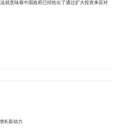
，这就意味着中国政府已经给出了通过扩大投资来应对
贡
献
获
赞
英
国
女
子
的
抗
癌
奇
迹
曾
为
自
己
准
备
济增长新动力
葬