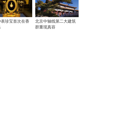
钟表珍宝首次在香
北京中轴线第二大建筑
出
群重现真容
！
：