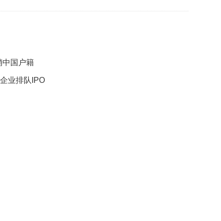
数
量
稳
定
专
利
销中国户籍
水
平
企业排队IPO
不
断
提
升
法
国
研
究
圈
养
海
豚