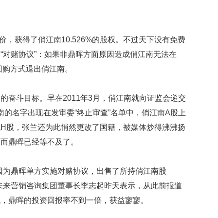
贡
献
获
赞
代价，获得了俏江南10.526%的股权。不过天下没有免费
“对赌协议”：如果非鼎晖方面原因造成俏江南无法在
英
国
回购方式退出俏江南。
女
子
的
的奋斗目标。早在2011年3月，俏江南就向证监会递交
抗
江南的名字出现在发审委“终止审查”名单中，俏江南A股上
癌
奇
H股，张兰还为此悄然更改了国籍，被媒体炒得沸沸扬
迹
，而鼎晖已经等不及了。
曾
为
自
因为鼎晖单方实施对赌协议，出售了所持俏江南股
己
未来营销咨询集团董事长李志起昨天表示，从此前报道
准
备
低，鼎晖的投资回报率不到一倍，获益寥寥。
葬