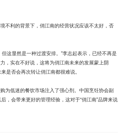
礼
因
不
舍
环境不利的背景下，俏江南的经营状况应该不太好，否
女
儿
才
积
极
，但这显然是一种过渡安排。”李志起表示，已经不再是
治
尽力，实在不好说，这将为俏江南未来的发展蒙上阴
疗
未来是否会再次转让俏江南都很难说。
报
告
收购为低迷的餐饮市场注入了强心剂。中国烹饪协会副
显
示
以后，会带来更好的管理经验，这对于“俏江南”品牌来说
20
年
我
国
专
利