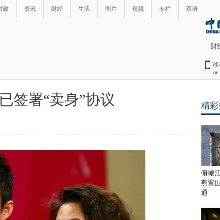
时政
资讯
财经
生活
图片
视频
专栏
双语
财
移
体
已签署“卖身”协议
精彩
最
热
新
世
界
闻
瞩
目
上
俯瞰
合
燕翼
青
通
岛
峰