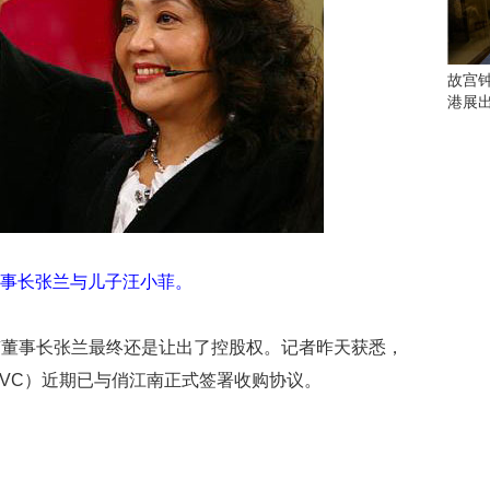
会
这
些
看
故宫
点
港展
别
错
过
研
究
你
喜
事长张兰与儿子汪小菲。
欢
的
南董事长张兰最终还是让出了控股权。记者昨天获悉，
音
乐
ers（CVC）近期已与俏江南正式签署收购协议。
类
型
可
以
反