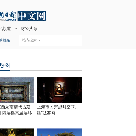
经频道
>
财经头条
动新媒
站内搜索
热图
江西龙南清代古建
上海市民穿越时空“对
围 四层楼高层层环
话”达芬奇