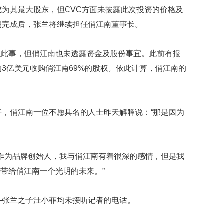
映
成为其最大股东，但CVC方面未披露此次投资的价格及
你
易完成后，张兰将继续担任俏江南董事长。
的
性
格
了此事，但俏江南也未透露资金及股份事宜。此前有报
和
约3亿美元收购俏江南69%的股权。依此计算，俏江南的
智
商
联
合
事，俏江南一位不愿具名的人士昨天解释说：“那是因为
国
维
和
70
“作为品牌创始人，我与俏江南有着很深的感情，但是我
周
带给俏江南一个光明的未来。”
年
中
国
—张兰之子汪小菲均未接听记者的电话。
维
和