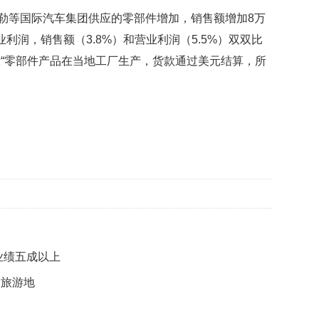
贡
斯勒等国际汽车集团供应的零部件增加，销售额增加8万
献
获
营业利润，销售额（3.8%）和营业利润（5.5%）双双比
赞
“零部件产品在当地工厂生产，货款通过美元结算，所
英
国
女
子
的
抗
癌
奇
迹
曾
为
自
业绩五成以上
己
准
衷旅游地
备
葬