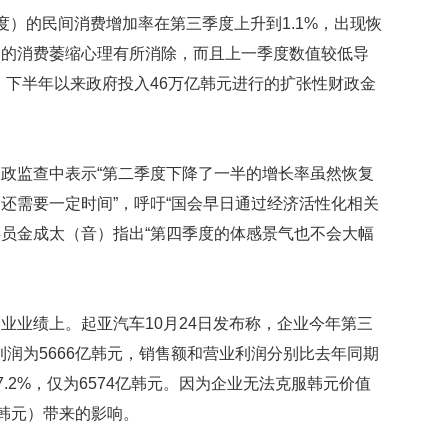
映
季度）的民间消费增加率在第三季度上升到1.1%，出现恢
你
们的消费萎缩心理有所消除，而且上一季度数值较低导
的
性
，下半年以来政府投入46万亿韩元进行的扩张性财政金
格
和
智
商
政监查中表示“第二季度下降了一半的增长率虽然恢复
还需要一定时间”，呼吁“国会早日通过经济活性化相关
联
合
委员金成太（音）指出“第四季度的体感景气也不会大幅
国
维
和
70
业业绩上。起亚汽车10月24日发布称，企业今年第三
周
年
业利润为5666亿韩元，销售额和营业利润分别比去年同期
中
27.2%，仅为6574亿韩元。因为企业无法克服韩元价值
国
42韩元）带来的影响。
维
和