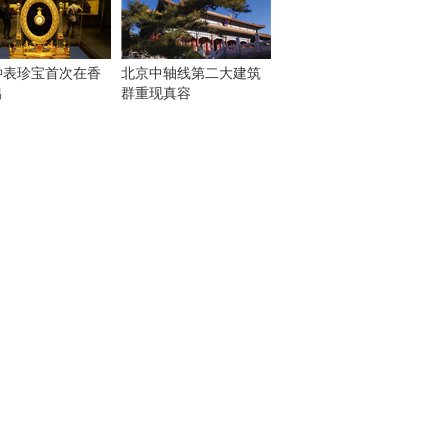
钟表珍宝首次在香
北京中轴线第二大建筑
出
群重现真容
！
：