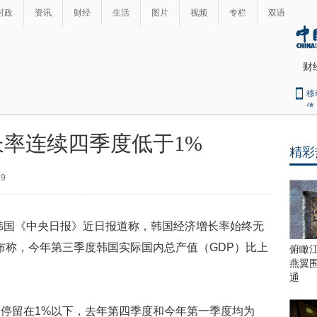
时政
资讯
财经
生活
图片
视频
专栏
双语
财
移
体
率连续四季度低于1%
精彩
最
热
59
新
世
界
闻
瞩
）韩国《中央日报》近日报道称，韩国经济增长率始终无
目
上
布称，今年第三季度韩国实际国内总产值（GDP）比上
俯瞰
合
燕翼
青
通
岛
峰
停留在1%以下，去年第四季度和今年第一季度均为