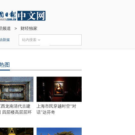
经频道
>
财经独家
动新媒
站内搜索
热图
江西龙南清代古建
上海市民穿越时空“对
围 四层楼高层层环
话”达芬奇