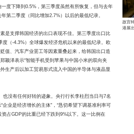
会
响一度下降到0.5%，第三季度虽然有所恢复，但与去年
这
些
去年第二季度（同比增加2.7%）以后的最低纪录。
看
故宫
点
港展
别
因素是支撑韩国经济的出口表现不佳。第三季度出口比
错
四季度（-4.3%）全球爆发经济危机以来的最低纪录。欧
过
元贬值、汽车产业罢工等因素重叠起来，给韩国出口造
研
郑颖泽表示“智能手机受到苹果与中国小米的双向夹
究
海外生产后以加工贸易形式流入中国的半导体与液晶显
你
喜
欢
的
音
%）也没有任何好转的迹象。央行行长李柱烈当日与7名
乐
“企业是经济增长的主体”，“恳切希望下调基准利率可
类
投资占GDP的比重已经下跌到9%以下。这一比例在
型
可
以
反