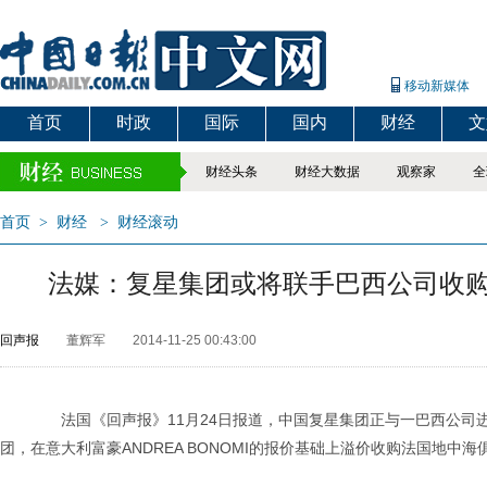
移动新媒体
首页
时政
国际
国内
财经
文
财经头条
财经大数据
观察家
全
首页
>
财经
>
财经滚动
法媒：复星集团或将联手巴西公司收
回声报
董辉军
2014-11-25 00:43:00
法国《回声报》11月24日报道，中国复星集团正与一巴西公司
团，在意大利富豪ANDREA BONOMI的报价基础上溢价收购法国地中海