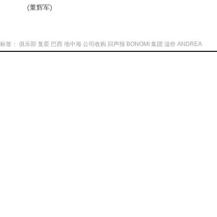
(董辉军)
标签：
俱乐部
复星
巴西
地中海
公司收购
回声报
BONOMI
集团
溢价
ANDREA