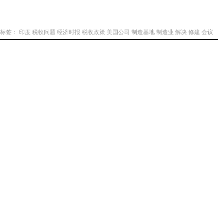
标签：
印度
税收问题
经济时报
税收政策
美国公司
制造基地
制造业
解决
修建
会议