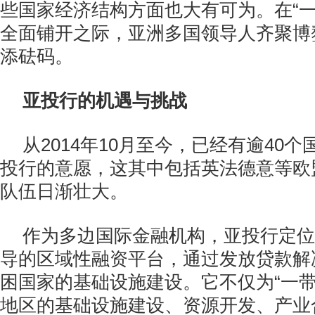
些国家经济结构方面也大有可为。在“一
全面铺开之际，亚洲多国领导人齐聚博
添砝码。
亚投行的机遇与挑战
从2014年10月至今，已经有逾40
投行的意愿，这其中包括英法德意等欧
队伍日渐壮大。
作为多边国际金融机构，亚投行定位
导的区域性融资平台，通过发放贷款解
困国家的基础设施建设。它不仅为“一带
地区的基础设施建设、资源开发、产业