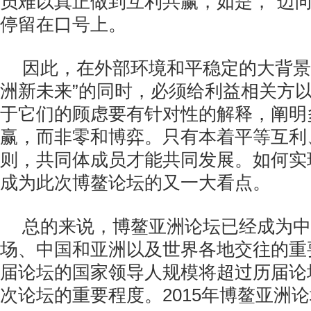
员难以真正做到互利共赢，如是，“迈向
停留在口号上。
因此，在外部环境和平稳定的大背景
洲新未来”的同时，必须给利益相关方
于它们的顾虑要有针对性的解释，阐明
赢，而非零和博弈。只有本着平等互利
则，共同体成员才能共同发展。如何实
成为此次博鳌论坛的又一大看点。
总的来说，博鳌亚洲论坛已经成为中
场、中国和亚洲以及世界各地交往的重
届论坛的国家领导人规模将超过历届论
次论坛的重要程度。2015年博鳌亚洲