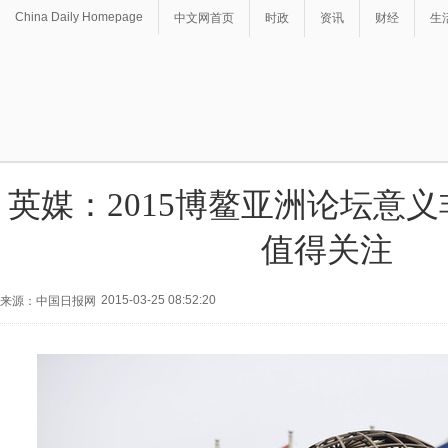
China Daily Homepage
中文网首页
时政
资讯
财经
生
英媒：2015博鳌亚洲论坛意义
值得关注
2015-03-25 08:52:20
来源：中国日报网