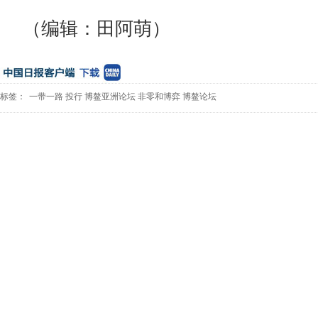
（编辑：田阿萌）
标签：
一带一路
投行
博鳌亚洲论坛
非零和博弈
博鳌论坛