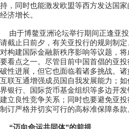
持，同时也能激发欧盟等西方发达国家
经济增长。
由于博鳌亚洲论坛举行期间正逢亚投
请截止日前夕，有关亚投行的规则制定
对构建国际金融新秩序影响等议题，将
要看点之一。尽管目前中国首倡的亚投
破性进展，但它也面临着诸多挑战。诸
互联互通增强成员国自我发展能力；如
界银行、国际货币基金组织等多边开发
建立良性竞争关系；同时也要避免亚投
制订严格并切实可行的高标准保障条款
“迈向命运共同体”的前提