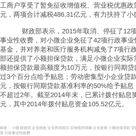
工商户享受了暂免征收增值税、营业税优惠政策，
元，两项合计减税486.31亿元，有力扶持了
财政部表示，2015年取消、停征了12
事业性收费，对小微企业免征了42项行政事业
基金，并对养老和医疗服务机构减免了7项行
部还提供了小额担保贷款，满足小微企业实际
额担保贷款最高额度为10万元，按银行同期贷
过3个百分点给予贴息；劳动密集型小企业贷款
元，按银行同期贷款基准利率的50%给予贴息
不超过2年。截至2014年末，已累计拨付贴息奖补
元，其中2014年拨付贴息资金105.52亿元。
标签：
小微
财政部
企业税收
企业所得税法
应纳税所得额
企业发展
小额担保贷款
贷
策
行政事业性收费