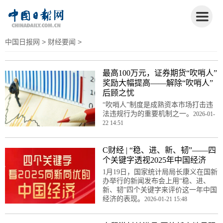
中国日报网
>
财经要闻
>
最高100万元，证券期货“吹哨人”
奖励大幅提高——解除“吹哨人”
后顾之忧
“吹哨人”制度是成熟资本市场打击违
法违规行为的重要机制之一。
2026-01-
22 14:51
C财经 | “稳、进、新、韧”——四
个关键字透视2025年中国经济
1月19日，国家统计局局长康义在国新
办举行的新闻发布会上用“稳、进、
新、韧”四个关键字来评价这一年中国
经济的表现。
2026-01-21 15:48