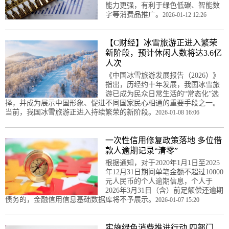
能力更强，有利于绿色低碳、智能数
字等消费品推广。
2026-01-12 12:26
【C财经】冰雪旅游正进入繁荣
新阶段，预计休闲人数将达3.6亿
人次
《中国冰雪旅游发展报告（2026）》
指出，历经约十年发展，我国冰雪旅
游已成为民众日常生活的“常态化”选
择，并成为展示中国形象、促进不同国家民心相通的重要手段之一。
当前，我国冰雪旅游正进入持续繁荣的新阶段。
2026-01-08 16:06
一次性信用修复政策落地 多位借
款人逾期记录“清零”
根据通知，对于2020年1月1日至2025
年12月31日期间单笔金额不超过10000
元人民币的个人逾期信息，个人于
2026年3月31日（含）前足额偿还逾期
债务的，金融信用信息基础数据库将不予展示。
2026-01-07 15:20
实施绿色消费推进行动 四部门