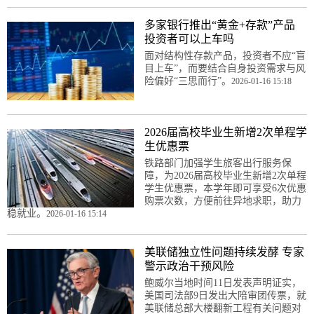
多家银行推出“黄金+存款”产品
投资者可以上车吗
面对结构性存款产品，投资者不应“盲
目上车”，而要结合自身投资需求与风
险偏好“三思而行”。
2026-01-16 15:18
2026届高校毕业生新增2次单程学
生优惠票
铁路部门加强学生旅客出行服务保
障，为2026届高校毕业生新增2次单程
学生优惠票，本学年即可享受6次优惠
购票次数，方便前往异地求职，助力
稳就业。
2026-01-16 15:14
美联储独立性问题持续发酵 专家
警示政治干预风险
鲍威尔当地时间11日发表声明证实，
美国司法部9日发出大陪审团传票，就
美联储总部大楼翻新工程有关问题对