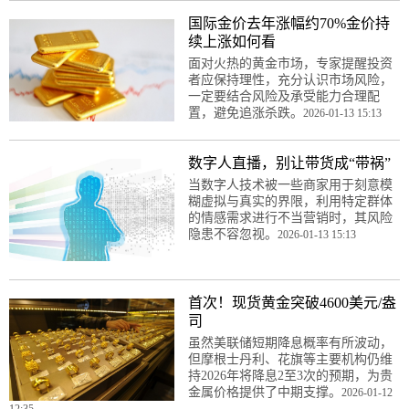
国际金价去年涨幅约70%金价持
续上涨如何看
面对火热的黄金市场，专家提醒投资
者应保持理性，充分认识市场风险，
一定要结合风险及承受能力合理配
置，避免追涨杀跌。
2026-01-13 15:13
数字人直播，别让带货成“带祸”
当数字人技术被一些商家用于刻意模
糊虚拟与真实的界限，利用特定群体
的情感需求进行不当营销时，其风险
隐患不容忽视。
2026-01-13 15:13
首次！现货黄金突破4600美元/盎
司
虽然美联储短期降息概率有所波动，
但摩根士丹利、花旗等主要机构仍维
持2026年将降息2至3次的预期，为贵
金属价格提供了中期支撑。
2026-01-12
12:35