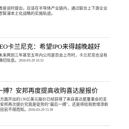
者座谈时提出，应该在半导体产业链内，通过联合上下游企业
恩智浦本土化战略的实施轨迹。
EO卡兰尼克：希望IPO来得越晚越好
未来两到三年甚至五年内公司是否会上市时，卡兰尼克也没有
确切信息。
2016-03-29 16:33
一搏？安邦再度提高收购喜达屋报价
方面开出的136亿美元报价已经获得了来自喜达屋董事会的支
安邦再次提价究竟是徒劳的“最后一搏”，还是将给局势增添新
目前不得而知。
2016-03-29 15:39