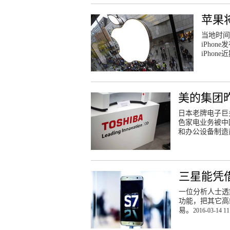
苹果将
当地时间
iPho
iPho
美的集团
日本老牌电子巨
色家电业务被中
和办公设备制造
三星能凭借
一位分析人士透露，
功能，把其它高
易。
2016-03-14 11