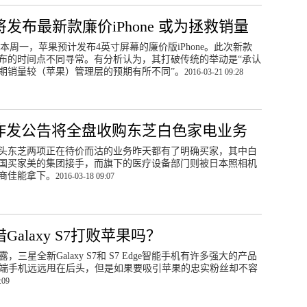
发布最新款廉价iPhone 或为拯救销量
本周一，苹果预计发布4英寸屏幕的廉价版iPhone。此次新款
ne发布的时间点不同寻常。有分析认为，其打破传统的举动是“承认
ne近期销量较（苹果）管理层的预期有所不同”。
2016-03-21 09:28
昨发公告将全盘收购东芝白色家电业务
头东芝两项正在待价而沽的业务昨天都有了明确买家，其中白
国买家美的集团接手，而旗下的医疗设备部门则被日本照相机
商佳能拿下。
2016-03-18 09:07
Galaxy S7打败苹果吗？
三星全新Galaxy S7和 S7 Edge智能手机有许多强大的产品
端手机远远甩在后头，但是如果要吸引苹果的忠实粉丝却不容
:09