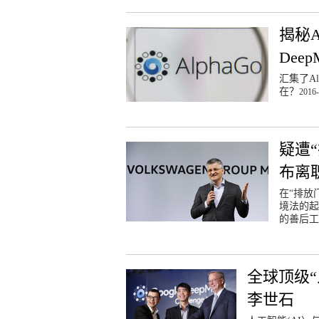
揭秘A
Deep
汇集了Al
在？
2016-
疑遭
布离
在“排放
境法的起
的善后工
全球顶级“
李世石