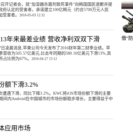
召开记者会，就“加湿器杀菌剂致死事件”向韩国国民道歉并提
府认定的受害者，承诺建立100亿韩元（约合5700万元人民
加受害者。
2016-05-03 12:32
13年来最差业绩 营收净利双双下滑
借“
7日凌晨消息,苹果公司今天发布了2016财年第二财季业绩。苹
营收为505.57亿美元,比去年同期的580.10亿美元下滑13%,其
所占比例为67%。
2016-04-27 15:12
份额下滑3.2%
遇下滑，同比下降3.2%。KWC将iOS市场份额下滑的主要
期间内Android在中国城市的市场份额稳步增长，主要得益于中
体应用市场