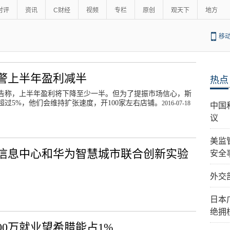
时评
资讯
C财经
视频
专栏
原创
观天下
地方
移
警上半年盈利减半
热点
告称，上半年盈利将下降至少一半。但为了提振市场信心，斯
超过5%，他们会维持扩张速度，开100家左右店铺。
2016-07-18
中国
议
美监
信息中心和华为智慧城市联合创新实验
安全
外交
日本
绝拥
00万就业望希腊能占1%