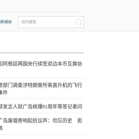
动新媒体
站内搜索
和阿根廷两国央行续签双边本币互换协
管部门调查涉特朗普所乘直升机的飞行
事件
部发言人就广岛核爆81周年等答记者问
广岛废墟旁响起抗议声：勿忘历史 拒
核