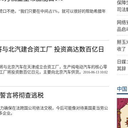
保障
司法
业赞口不绝，“我们只要在中间占1%，就可以很好的帮助希腊年
网络
品启
掰玉
将与北汽建合资工厂 投资高达数百亿日
收了
日媒
将与北京汽车在天津成立合资工厂，生产纯电动汽车的核心零
其辞
工厂将投资数百亿日元，主要向北京汽车供货。
2016-06-13 10:02
中国
 誓言将彻查逃税
全力确保在法跨国公司依法交税，今后可能像对待美国麦当劳公
多企业。