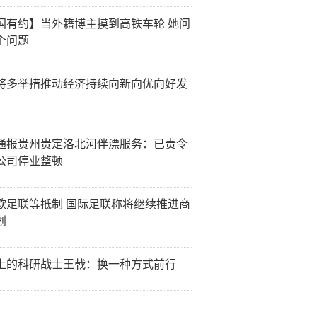
国有约】当外籍博主摸到高铁车轮 她问
个问题
将多举措推动经济持续向新向优向好发
通报贵州贵定洛北河伴漂服务：已责令
公司停业整顿
欧足联等抵制 国际足联称将继续推进商
划
上的科研战士王戟：换一种方式前行