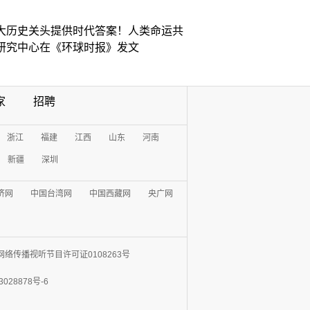
大历史关头提供时代答案！人类命运共
研究中心在《环球时报》发文
家
招聘
浙江
福建
江西
山东
河南
新疆
深圳
济网
中国台湾网
中国西藏网
央广网
网络传播视听节目许可证0108263号
3028878号-6