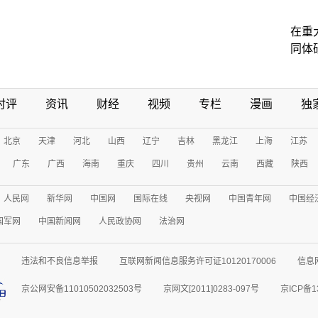
在重
同体
时评
资讯
财经
视频
专栏
漫画
独
北京
天津
河北
山西
辽宁
吉林
黑龙江
上海
江苏
广东
广西
海南
重庆
四川
贵州
云南
西藏
陕西
人民网
新华网
中国网
国际在线
央视网
中国青年网
中国经
国军网
中国新闻网
人民政协网
法治网
违法和不良信息举报
互联网新闻信息服务许可证10120170006
信息
京公网安备11010502032503号
京网文[2011]0283-097号
京ICP备1