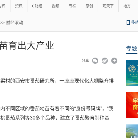
时评
资讯
C财经
视频
专栏
原创
观天下
地方
>>
财经滚动
移
苗育出大产业
专题
分享
照渠村的西安市番茄研究所，一座座现代化大棚整齐排
内不同区域的番茄幼苗有着不同的“身份号码牌”，“我
桃番茄系列等30多个品种，建立了番茄繁育制种基