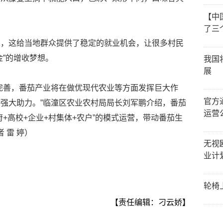
【中
了三
人，这给当地群众提供了稳定的就业机会，让很多村民
金”的增收梦想。
我国
展
完善，番茄产业将在做优现代农业等方面发挥巨大作
官方
强大助力。”临潼区农业农村局局长刘军鹏介绍，番茄
运营
+高校+企业+村集体+农户”的模式运营，带动番茄生
 雷 婷）
无视
业计
轮椅
【责任编辑：刁云娇】