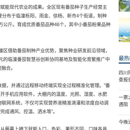
新赋能现代农业的成果。全区现有番茄种子生产经营主
主要分布于临潼栎阳、雨金、徐杨、新市4个街道，制种
.5万公斤。育成优质番茄品种46个，其中小番茄粉果品种
临潼区借助番茄制种产业优势，聚焦种业研发前沿领域，
最热
7亿元的临潼番茄智慧谷创新协同基地及智能化育繁推广中
度融合。
四川
查报
数据，并通过远程移动终端实现全过程精准化管理。”番
打开手机应用软件，大棚内的温度、光照、湿度、水肥
一票
物联网系统，不仅可实现营养液精准滴灌和浓度自动调
遇阻
完成通风、控温、洒水等”。
今晚
实从藤蔓上摘下就能入口，色彩、果形不同，口味各具