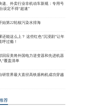
快递、外卖行业非机动车新规：专用号
平台设定不得“超速”
开始第22轮核污染水排海
课还能这么上？ 这些红色“沉浸剧”让年
直呼过瘾！
部回应美将外国电力逆变器和先进机器
入“覆盖清单
自研世界最大直径高铁盾构机成功穿越
推荐