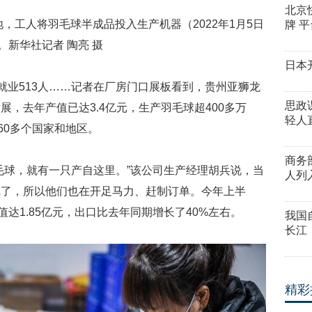
北京
，工人将羽毛球半成品投入生产机器（2022年1月5日
牌 
。新华社记者 陶亮 摄
日本
解决就业513人……记者在厂房门口展板看到，贵州亚狮龙
思政
，去年产值已达3.4亿元，生产羽毛球超400多万
轻人
60多个国家和地区。
商务
毛球，就有一只产自这里。”该公司生产经理胡兵说，当
人列
完了，所以他们也在开足马力、赶制订单。今年上半
值达1.85亿元，出口比去年同期增长了40%左右。
我国
长江
精彩