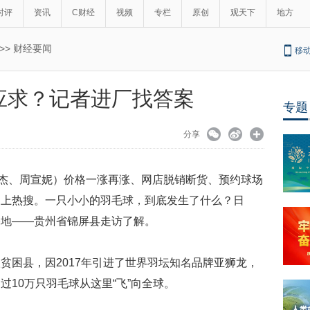
时评
资讯
C财经
视频
专栏
原创
观天下
地方
>>
财经要闻
移
应求？记者进厂找答案
专题
分享
定杰、周宣妮）价格一涨再涨、网店脱销断货、预约球场
冲上热搜。一只小小的羽毛球，到底发生了什么？日
基地——贵州省锦屏县走访了解。
贫困县，因2017年引进了世界羽坛知名品牌亚狮龙，
10万只羽毛球从这里“飞”向全球。