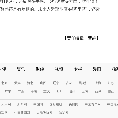
耐打以外，还反映在手感、飞行速度等方面，对打惯了
验感还是有差距的。未来人造球能否实现“平替”，还需
【责任编辑：曹静】
时评
资讯
财经
视频
专栏
漫画
独
北京
天津
河北
山西
辽宁
吉林
黑龙江
上海
江苏
广东
广西
海南
重庆
四川
贵州
云南
西藏
陕西
人民网
新华网
中国网
国际在线
央视网
中国青年网
中国经
国军网
中国新闻网
人民政协网
法治网