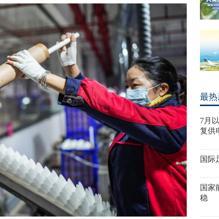
最热
7月
复供
国际
国家
稳