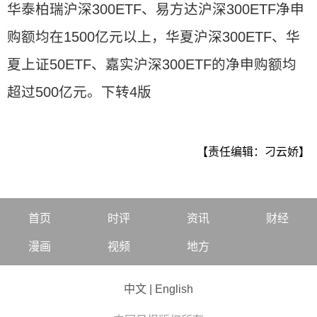
华泰柏瑞沪深300ETF、易方达沪深300ETF净申
购额均在1500亿元以上，华夏沪深300ETF、华
夏上证50ETF、嘉实沪深300ETF的净申购额均
超过500亿元。下转4版
【责任编辑：刁云娇】
首页
时评
资讯
财经
漫画
视频
地方
中文
|
English