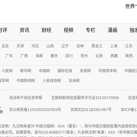
世界
时评
资讯
财经
视频
专栏
漫画
独
北京
天津
河北
山西
辽宁
吉林
黑龙江
上海
江苏
广东
广西
海南
重庆
四川
贵州
云南
西藏
陕西
人民网
新华网
中国网
国际在线
央视网
中国青年网
中国经
国军网
中国新闻网
人民政协网
法治网
违法和不良信息举报
互联网新闻信息服务许可证10120170006
信息
京公网安备11010502032503号
京网文[2011]0283-097号
京ICP备1
权说明：凡注明来源为“中国日报网：XXX（署名）”，除与中国日报网签署内容授权
者必究。如需使用，请与010-84883777联系；凡本网注明“来源：XXX（非中国