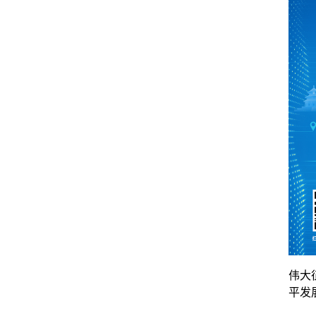
伟大
平发