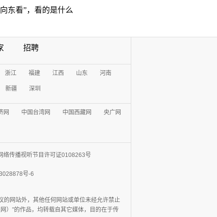
“向东看”，看的是什么
家
招聘
浙江
福建
江西
山东
河南
新疆
深圳
济网
中国台湾网
中国西藏网
央广网
网络传播视听节目许可证0108263号
3028878号-6
协议的网站外，其他任何网站或单位未经允许禁止
日报网）”的作品，均转载自其它媒体，目的在于传