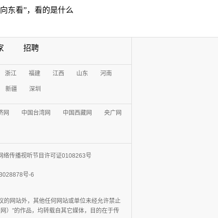
“向东看”，看的是什么
家
招聘
浙江
福建
江西
山东
河南
新疆
深圳
济网
中国台湾网
中国西藏网
央广网
网络传播视听节目许可证0108263号
3028878号-6
协议的网站外，其他任何网站或单位未经允许禁止
日报网）”的作品，均转载自其它媒体，目的在于传