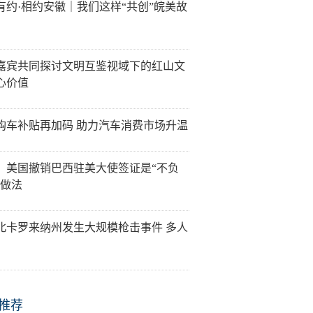
有约·相约安徽｜我们这样“共创”皖美故
嘉宾共同探讨文明互鉴视域下的红山文
心价值
购车补贴再加码 助力汽车消费市场升温
：美国撤销巴西驻美大使签证是“不负
”做法
北卡罗来纳州发生大规模枪击事件 多人
推荐