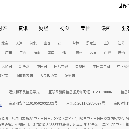
世界
时评
资讯
财经
视频
专栏
漫画
独
北京
天津
河北
山西
辽宁
吉林
黑龙江
上海
江苏
广东
广西
海南
重庆
四川
贵州
云南
西藏
陕西
人民网
新华网
中国网
国际在线
央视网
中国青年网
中国经
国军网
中国新闻网
人民政协网
法治网
违法和不良信息举报
互联网新闻信息服务许可证10120170006
信息
京公网安备11010502032503号
京网文[2011]0283-097号
京ICP备1
权说明：凡注明来源为“中国日报网：XXX（署名）”，除与中国日报网签署内容授权
者必究。如需使用，请与010-84883777联系；凡本网注明“来源：XXX（非中国