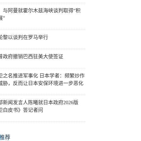
：与阿曼就霍尔木兹海峡谈判取得“积
展”
轮黎以谈判在罗马举行
普政府撤销巴西驻美大使签证
卫之名推进军事化 日本学者：频繁炒作
威胁，反而让日本安保环境进一步恶化
部新闻发言人陈曦就日本政府2026版
卫白皮书》答记者问
推荐