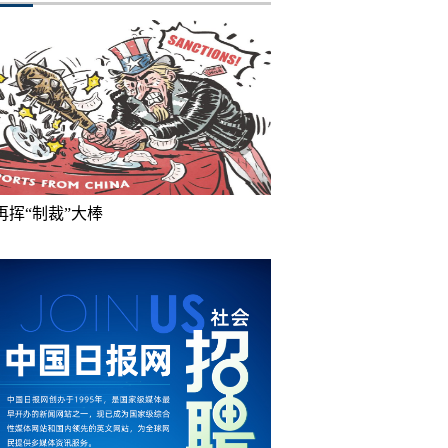
再挥“制裁”大棒