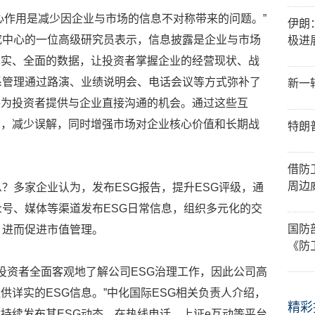
心作用是减少因企业与市场的信息不对称带来的问题。”
伊朗
究中心的一位高级研究员表示，信息披露是企业与市场
极进
真实、全面的数据，让投资者掌握企业的经营现状、战
系管理通过路演、业绩说明会、电话会议等方式弥补了
新一
并为投资者提供与企业直接沟通的机会。通过这些互
切，减少误解，同时增强市场对企业核心价值和长期战
特朗
借防
周边
息？多家企业认为，发布ESG报告，提升ESG评级，通
众号、媒体等渠道发布ESG日常信息，组织多元化的交
国防
，进而促进市值管理。
《防
于投资者全面客观地了解公司ESG治理工作，因此公司高
供详实的ESG信息。”中化国际ESG相关负责人介绍，
精彩
持续发布其ESG动态，在热线电话、上证e互动等平台