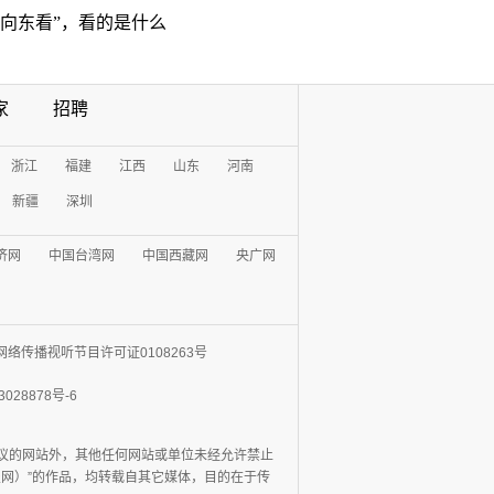
“向东看”，看的是什么
家
招聘
浙江
福建
江西
山东
河南
新疆
深圳
济网
中国台湾网
中国西藏网
央广网
网络传播视听节目许可证0108263号
3028878号-6
协议的网站外，其他任何网站或单位未经允许禁止
日报网）”的作品，均转载自其它媒体，目的在于传