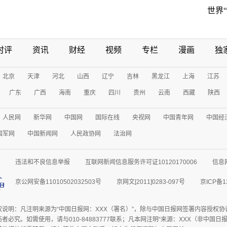
世界
时评
资讯
财经
视频
专栏
漫画
独
北京
天津
河北
山西
辽宁
吉林
黑龙江
上海
江苏
广东
广西
海南
重庆
四川
贵州
云南
西藏
陕西
人民网
新华网
中国网
国际在线
央视网
中国青年网
中国经
国军网
中国新闻网
人民政协网
法治网
违法和不良信息举报
互联网新闻信息服务许可证10120170006
信息
京公网安备11010502032503号
京网文[2011]0283-097号
京ICP备1
权说明：凡注明来源为“中国日报网：XXX（署名）”，除与中国日报网签署内容授权
者必究。如需使用，请与010-84883777联系；凡本网注明“来源：XXX（非中国