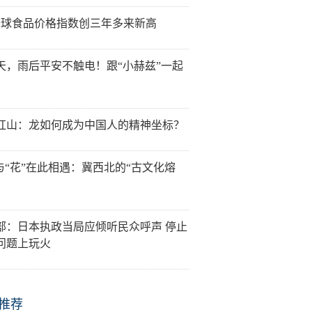
全球食品价格指数创三年多来新高
天，雨后平安不触电！跟“小赫兹”一起
红山：龙如何成为中国人的精神坐标？
”与“花”在此相遇：冀西北的“古文化熔
部：日本执政当局应倾听民众呼声 停止
问题上玩火
推荐