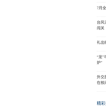
7月
台风
闯关
礼出
“龙
炉”
外交
在核
精彩