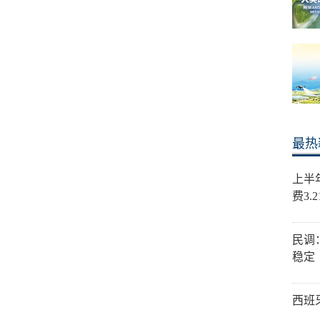
最热
上半
费3.
民调
稳定
西班