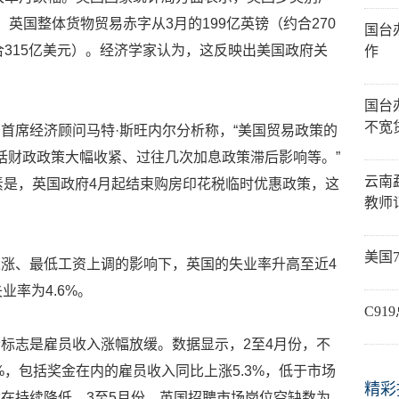
英国整体货物贸易赤字从3月的199亿英镑（约合270
国台
合315亿美元）。经济学家认为，这反映出美国政府关
作
国台
不宽
首席经济顾问马特·斯旺内尔分析称，“美国贸易政策的
包括财政政策大幅收紧、过往几次加息政策滞后影响等。”
云南
素是，英国政府4月起结束购房印花税临时优惠政策，这
教师
美国
涨、最低工资上调的影响下，英国的失业率升高至近4
业率为4.6%。
C9
标志是雇员收入涨幅放缓。数据显示，2至4月份，不
%，包括奖金在内的雇员收入同比上涨5.3%，低于市场
精彩
在持续降低。3至5月份，英国招聘市场岗位空缺数为