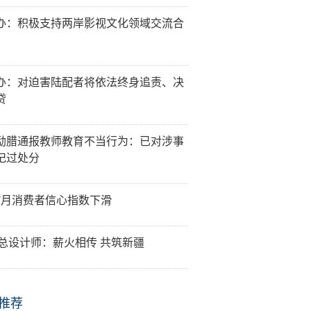
办：积极支持两岸影视文化领域交流合
办：对迫害陆配者将依法终身追责、决
贷
勐腊通报教师教育不当行为：已对涉事
记过处分
7月消费者信心指数下滑
19总设计师：薪火相传 共筑新疆
推荐