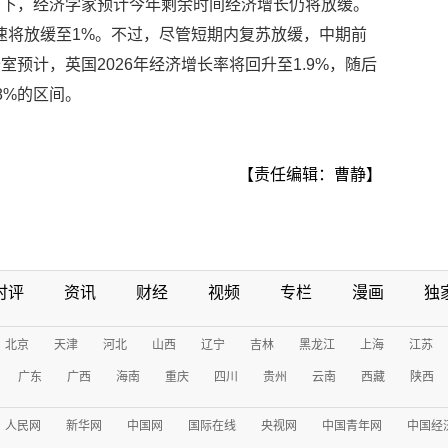
景下，经济学家预计今年剩余时间经济增长仍将放缓。
增速将放缓至1%。不过，尽管短期内复苏放缓，中期前
预计，英国2026年经济增长率将回升至1.9%，随后
.8%的区间。
【责任编辑：曹静】
时评
资讯
财经
视频
专栏
漫画
独
北京
天津
河北
山西
辽宁
吉林
黑龙江
上海
江苏
广东
广西
海南
重庆
四川
贵州
云南
西藏
陕西
人民网
新华网
中国网
国际在线
央视网
中国青年网
中国经