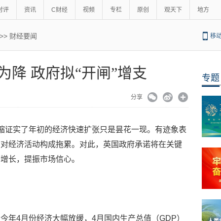
时评
资讯
C财经
视频
专栏
原创
观天下
地方
>>
财经要闻
移
为降 政府拟“开闸”增支
专题
分享
缩证实了年初的经济快速扩张只是昙花一现。有迹象表
调对经济活动构成拖累。对此，英国政府承诺将在关键
济增长，提振市场信心。
今年4月份经济大幅放缓，4月国内生产总值（GDP）