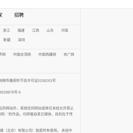
家
招聘
浙江
福建
江西
山东
河南
新疆
深圳
济网
中国台湾网
中国西藏网
央广网
网络传播视听节目许可证0108263号
3028878号-6
协议的网站外，其他任何网站或单位未经允许禁止
日报网）”的作品，均转载自其它媒体，目的在于传
媒（北京）有限公司）独家所有使用。 未经中