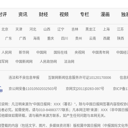
时评
资讯
财经
视频
专栏
漫画
独
北京
天津
河北
山西
辽宁
吉林
黑龙江
上海
江苏
广东
广西
海南
重庆
四川
贵州
云南
西藏
陕西
人民网
新华网
中国网
国际在线
央视网
中国青年网
中国经
国军网
中国新闻网
人民政协网
法治网
违法和不良信息举报
互联网新闻信息服务许可证10120170006
信息
京公网安备11010502032503号
京网文[2011]0283-097号
京ICP备1
权说明：凡注明来源为“中国日报网：XXX（署名）”，除与中国日报网签署内容授权
者必究。如需使用，请与010-84883777联系；凡本网注明“来源：XXX（非中国
其他媒体如需转载，请与稿件来源方联系，如产生任何问题与本网无关。
网登载的内容（包括文字、图片、多媒体资讯等）版权属中国日报网（中报国际文化传