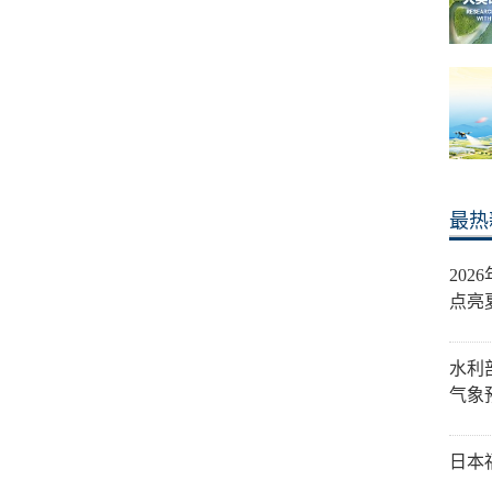
最热
20
点亮
水利
气象
日本