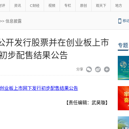
时评
资讯
C财经
视频
专栏
原创
观天下
地方
>>
信息披露
移
 首次公开发行股票并在创业板上市
专题
初步配售结果公告
分享
并在创业板上市网下发行初步配售结果公告
【责任编辑：武昊璇】