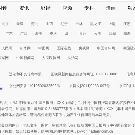
时评
资讯
财经
视频
专栏
漫画
独
北京
天津
河北
山西
辽宁
吉林
黑龙江
上海
江苏
广东
广西
海南
重庆
四川
贵州
云南
西藏
陕西
人民网
新华网
中国网
国际在线
央视网
中国青年网
中国经
国军网
中国新闻网
人民政协网
法治网
违法和不良信息举报
互联网新闻信息服务许可证10120170006
信息
京公网安备11010502032503号
京网文[2011]0283-097号
京ICP备1
权说明：凡注明来源为“中国日报网：XXX（署名）”，除与中国日报网签署内容授权
者必究。如需使用，请与010-84883777联系；凡本网注明“来源：XXX（非中国
其他媒体如需转载，请与稿件来源方联系，如产生任何问题与本网无关。
网登载的内容（包括文字、图片、多媒体资讯等）版权属中国日报网（中报国际文化传
授权，禁止转载使用。给中国日报网提意见：rx@chinadaily.com.cn