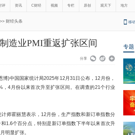
时评
资讯
C财经
视频
专栏
原创
观天下
地方
>>
财经头条
移
中国制造业PMI重返扩张区间
专题
分享
王恩博)中国国家统计局2025年12月31日公布，12月份，
.1%，4月份以来首次升至扩张区间。在调查的21个行业
计师霍丽慧表示，12月份，生产指数和新订单指数分
1.7个和1.6个百分点，特别是新订单指数下半年以来首次升
上月明显扩张。