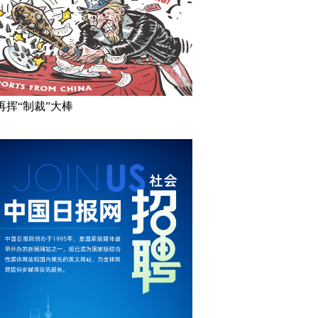
再挥“制裁”大棒