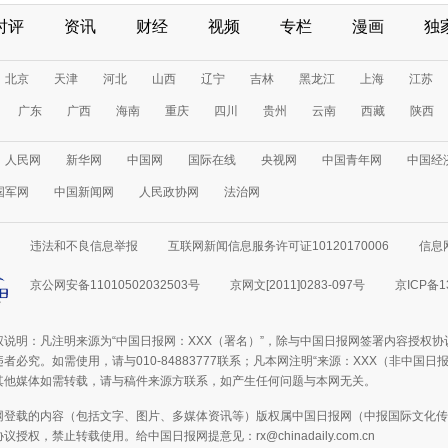
时评
资讯
财经
视频
专栏
漫画
独
北京
天津
河北
山西
辽宁
吉林
黑龙江
上海
江苏
广东
广西
海南
重庆
四川
贵州
云南
西藏
陕西
人民网
新华网
中国网
国际在线
央视网
中国青年网
中国经
国军网
中国新闻网
人民政协网
法治网
违法和不良信息举报
互联网新闻信息服务许可证10120170006
信息
京公网安备11010502032503号
京网文[2011]0283-097号
京ICP备1
权说明：凡注明来源为“中国日报网：XXX（署名）”，除与中国日报网签署内容授权
者必究。如需使用，请与010-84883777联系；凡本网注明“来源：XXX（非中国
其他媒体如需转载，请与稿件来源方联系，如产生任何问题与本网无关。
网登载的内容（包括文字、图片、多媒体资讯等）版权属中国日报网（中报国际文化传
授权，禁止转载使用。给中国日报网提意见：rx@chinadaily.com.cn