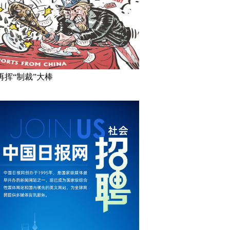
再挥“制裁”大棒