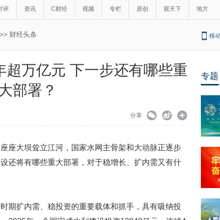
时评
资讯
C财经
视频
专栏
原创
观天下
地方
>>
财经头条
移
年超万亿元 下一步还有哪些重
专题
大部署？
分享
一座座大坝耸立江河，国家水网主骨架和大动脉正逐步
建设还将有哪些重大部署，对于稳增长、扩内需又有什
个时期扩内需、稳投资的重要载体和抓手，具有吸纳投