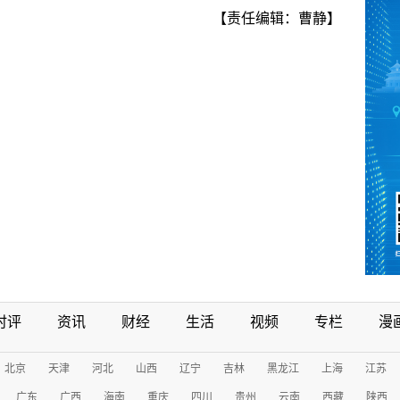
【责任编辑：曹静】
时评
资讯
财经
生活
视频
专栏
漫
北京
天津
河北
山西
辽宁
吉林
黑龙江
上海
江苏
广东
广西
海南
重庆
四川
贵州
云南
西藏
陕西