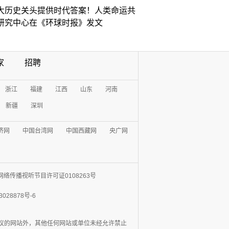
大历史关头提供时代答案！人类命运共
研究中心在《环球时报》发文
家
招聘
浙江
福建
江西
山东
河南
新疆
深圳
济网
中国台湾网
中国西藏网
央广网
网络传播视听节目许可证0108263号
3028878号-6
协议的网站外，其他任何网站或单位未经允许禁止