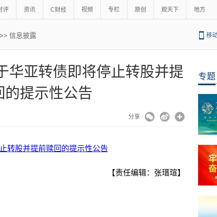
时评
资讯
C财经
视频
专栏
原创
观天下
地方
>>
信息披露
移
能 关于华亚转债即将停止转股并提
专题
回的提示性公告
分享
将停止转股并提前赎回的提示性公告
【责任编辑：张瑨瑄】