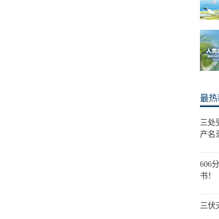
最热
三处
产名
60
书！
三伏