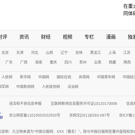
在重
同体
时评
资讯
财经
视频
专栏
漫画
独
北京
天津
河北
山西
辽宁
吉林
黑龙江
上海
江苏
广东
广西
海南
重庆
四川
贵州
云南
西藏
陕西
人民网
新华网
中国网
国际在线
央视网
中国青年网
中国经
国军网
中国新闻网
人民政协网
法治网
违法和不良信息举报
互联网新闻信息服务许可证10120170006
信息
京公网安备11010502032503号
京网文[2011]0283-097号
京ICP备1
权说明：凡注明来源为“中国日报网：XXX（署名）”，除与中国日报网签署内容授权