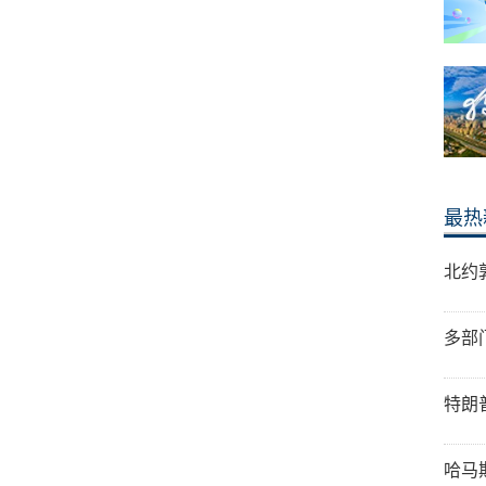
最热
北约
多部
特朗
哈马