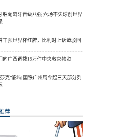
牙胜葡萄牙晋级八强 六场不失球创世界
录
普干预世界杯红牌，比利时上诉遭驳回
门向广西调拨15万件中央救灾物资
美莎克”影响 国铁广州局今起三天部分列
运
推荐