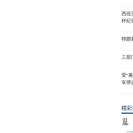
西班
杯纪
特朗
三部
受“
车停
精彩