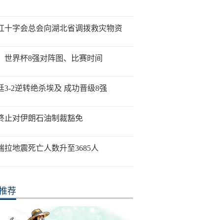
红十字会总会向湖北省调拨救灾物资
！世界杯8强对阵图、比赛时间
廷3-2逆转绝杀埃及 成功晋级8强
终止对伊朗石油制裁豁免
瑞拉地震死亡人数升至3685人
推荐