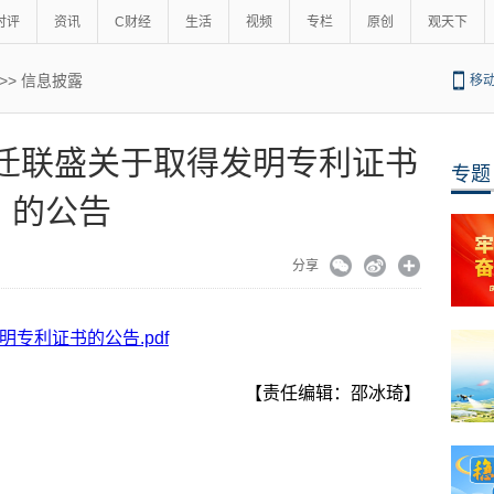
时评
资讯
C财经
生活
视频
专栏
原创
观天下
>>
信息披露
移
盛 宿迁联盛关于取得发明专利证书
专题
的公告
分享
明专利证书的公告.pdf
【责任编辑：邵冰琦】