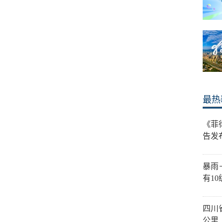
最热
《菲
告发
暴雨
有1
四川
公里