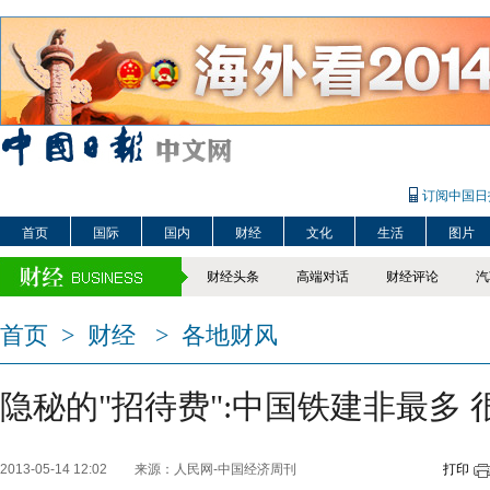
订阅中国日
首页
国际
国内
财经
文化
生活
图片
财经头条
高端对话
财经评论
汽
首页
>
财经
>
各地财风
隐秘的"招待费":中国铁建非最多
2013-05-14 12:02
来源：人民网-中国经济周刊
打印